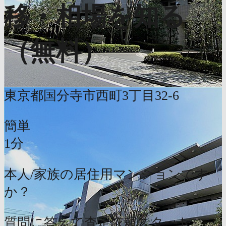
移・相場を知る
（無料）
東京都国分寺市西町3丁目32-6
簡単
1分
本人/家族の居住用マンションです
か？
質問に答えて査定依頼スタート