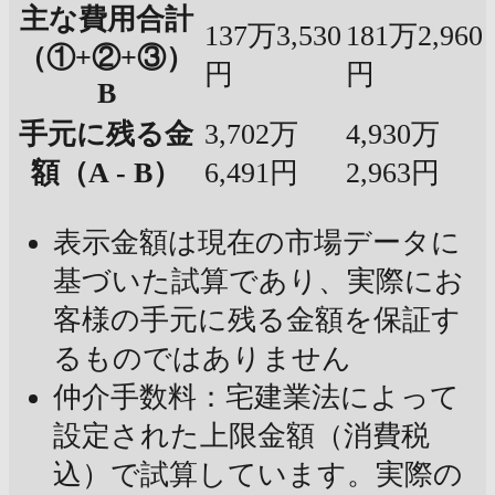
主な費用合計
137万3,530
181万2,960
（①+②+③）
円
円
B
手元に残る金
3,702万
4,930万
額（A - B）
6,491円
2,963円
表示金額は現在の市場データに
基づいた試算であり、実際にお
客様の手元に残る金額を保証す
るものではありません
仲介手数料：宅建業法によって
設定された上限金額（消費税
込）で試算しています。実際の