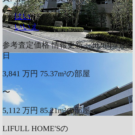
はい
いいえ
参考査定価格
情報更新：2026年7月5
日
3,841
万円
75.37m²の部屋
〜
5,112
万円
85.21m²の部屋
LIFULL HOME'Sの