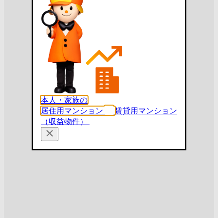
本人・家族の
居住用マンション
賃貸用マンション
（収益物件）