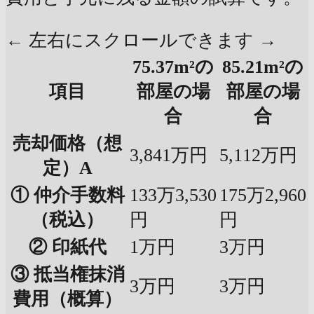
← 左右にスクロールできます →
75.37m²の
85.21m²の
項目
部屋の場
部屋の場
合
合
売却価格（想
3,841万円
5,112万円
定）A
① 仲介手数料
133万3,530
175万2,960
（税込）
円
円
② 印紙代
1万円
3万円
③ 抵当権抹消
3万円
3万円
費用（概算）