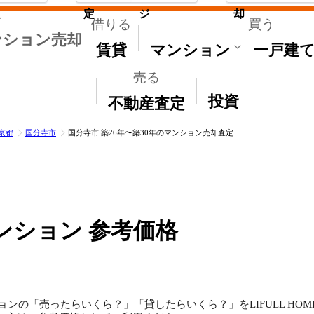
取
定
ジ
却
借りる
買う
ンション売却
賃貸
マンション
一戸建
売る
その他
投資
不動産査定
京都
国分寺市
国分寺市 築26年〜築30年のマンション売却査定
ンション 参考価格
ョンの「売ったらいくら？」「貸したらいくら？」をLIFULL HO