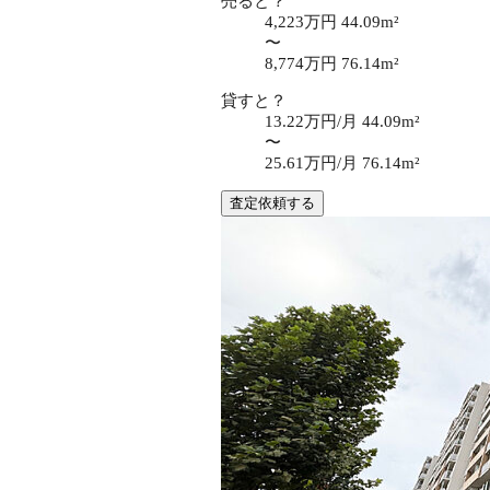
売ると？
4,223万円
44.09m²
〜
8,774万円
76.14m²
貸すと？
13.22万円/月
44.09m²
〜
25.61万円/月
76.14m²
査定依頼する