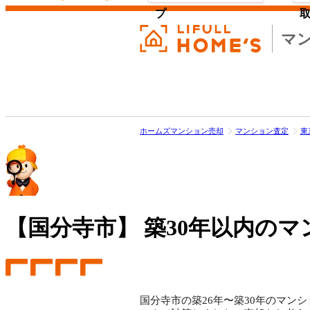
プ
マ
ホームズマンション売却
マンション査定
東
【国分寺市】
築30年以内のマ
国分寺市の築26年〜築30年のマンシ