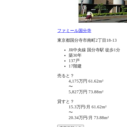
ファミール国分寺
東京都国分寺市南町2丁目18-13
JR中央線 国分寺駅 徒歩1分
築30年
137戸
17階建
売ると？
4,175万円
61.62m²
〜
5,827万円
73.88m²
貸すと？
15.3万円/月
61.62m²
〜
20.34万円/月
73.88m²