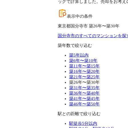
ックで計算しました。売却をお考え
表示中の条件
東京都国分寺市 築26年〜築30年
国分寺市のすべてのマンションを探
築年数で絞り込む
築5年以内
築6年〜築10年
築11年〜築15年
築16年〜築20年
築21年〜築25年
築26年〜築30年
築31年〜築35年
築36年〜築40年
築41年〜築45年
築46年〜築50年
駅との距離で絞り込む
駅徒歩5分以内