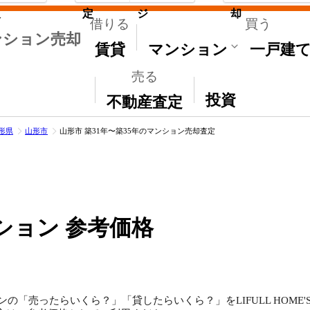
取
定
ジ
却
借りる
買う
ンション売却
賃貸
マンション
一戸建
売る
その他
投資
不動産査定
形県
山形市
山形市 築31年〜築35年のマンション売却査定
ション 参考価格
ンの「売ったらいくら？」「貸したらいくら？」をLIFULL HOM