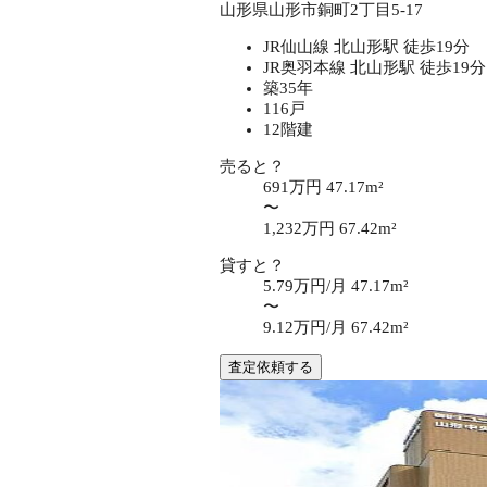
山形県山形市銅町2丁目5-17
JR仙山線 北山形駅 徒歩19分
JR奥羽本線 北山形駅 徒歩19分
築35年
116戸
12階建
売ると？
691万円
47.17m²
〜
1,232万円
67.42m²
貸すと？
5.79万円/月
47.17m²
〜
9.12万円/月
67.42m²
査定依頼する