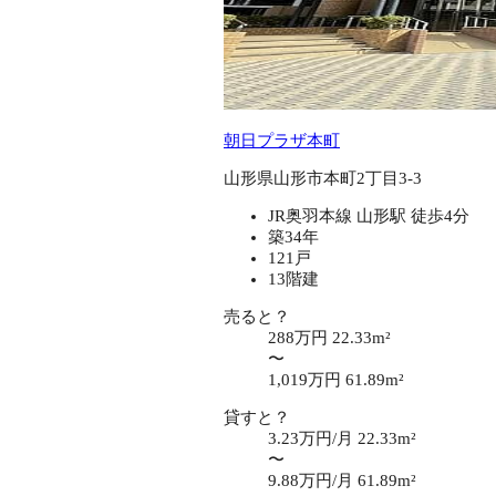
朝日プラザ本町
山形県山形市本町2丁目3-3
JR奥羽本線 山形駅 徒歩4分
築34年
121戸
13階建
売ると？
288万円
22.33m²
〜
1,019万円
61.89m²
貸すと？
3.23万円/月
22.33m²
〜
9.88万円/月
61.89m²