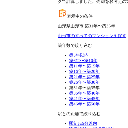
クで計算しました。売却をお考えの
表示中の条件
山形県山形市 築31年〜築35年
山形市のすべてのマンションを探す
築年数で絞り込む
築5年以内
築6年〜築10年
築11年〜築15年
築16年〜築20年
築21年〜築25年
築26年〜築30年
築31年〜築35年
築36年〜築40年
築41年〜築45年
築46年〜築50年
駅との距離で絞り込む
駅徒歩5分以内