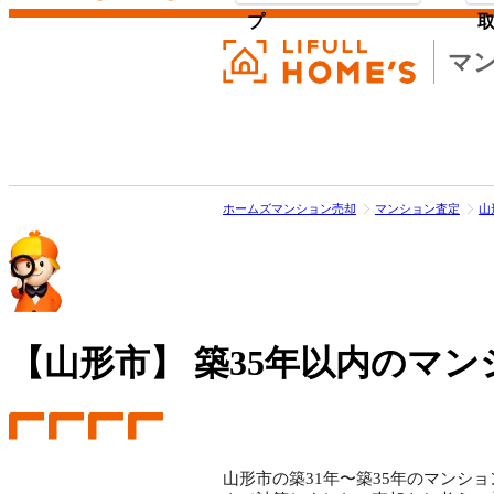
プ
マ
ホームズマンション売却
マンション査定
山
【山形市】
築35年以内のマン
山形市の築31年〜築35年のマンショ