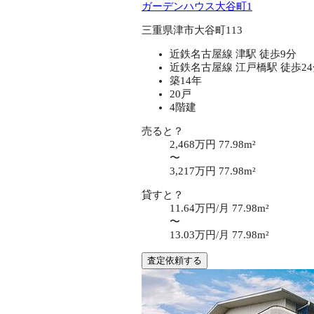
ガーデンハウス大谷町1
三重県津市大谷町113
近鉄名古屋線 津駅 徒歩9分
近鉄名古屋線 江戸橋駅 徒歩2
築14年
20戸
4階建
売ると？
2,468万円
77.98m²
〜
3,217万円
77.98m²
貸すと？
11.64万円/月
77.98m²
〜
13.03万円/月
77.98m²
査定依頼する