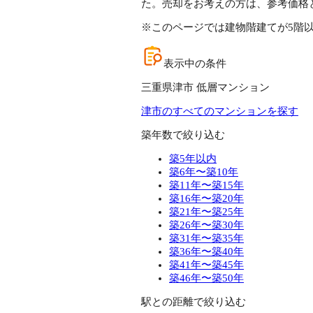
た。売却をお考えの方は、参考価格
※このページでは建物階建てが5階
表示中の条件
三重県津市 低層マンション
津市のすべてのマンションを探す
築年数で絞り込む
築5年以内
築6年〜築10年
築11年〜築15年
築16年〜築20年
築21年〜築25年
築26年〜築30年
築31年〜築35年
築36年〜築40年
築41年〜築45年
築46年〜築50年
駅との距離で絞り込む