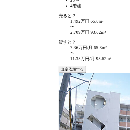
23戸
4階建
売ると？
1,492万円
65.8m²
〜
2,709万円
93.62m²
貸すと？
7.36万円/月
65.8m²
〜
11.33万円/月
93.62m²
査定依頼する