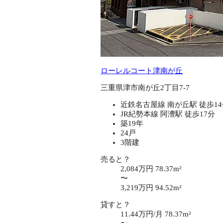
ローレルコート津南が丘
三重県津市南が丘2丁目7-7
近鉄名古屋線 南が丘駅 徒歩1
JR紀勢本線 阿漕駅 徒歩17分
築19年
24戸
3階建
売ると？
2,084万円
78.37m²
〜
3,219万円
94.52m²
貸すと？
11.44万円/月
78.37m²