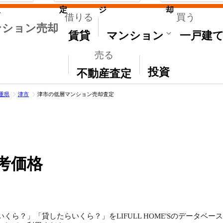
取
定
ジ
却
借りる
買う
ンション売却
賃貸
マンション
一戸建
売る
その他
投資
不動産査定
重県
津市
津市の低層マンション売却査定
考価格
くら？」「貸したらいくら？」をLIFULL HOME'Sのデータベ