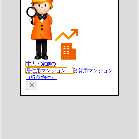
本人・家族の
居住用マンション
賃貸用マンション
（収益物件）