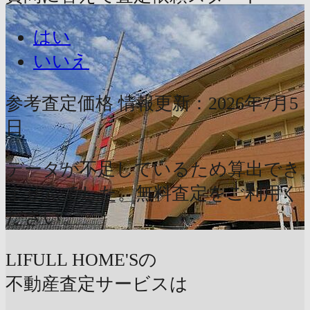
はい
いいえ
参考査定価格
情報更新：2026年7月5
日
データが不足しているため算出でき
ませんでした。無料査定をご利用く
ださい。
LIFULL HOME'Sの
不動産査定サービスは