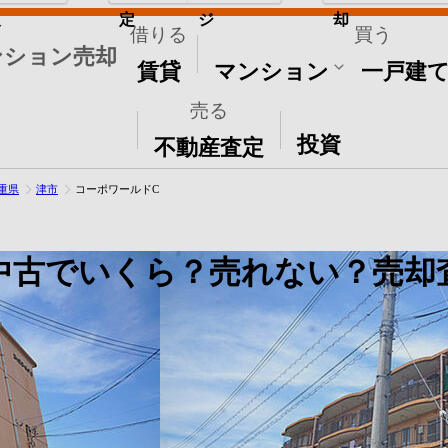
取
定
ジ
却
借りる
買う
ンション売却
賃貸
マンション
一戸建
売る
その他
投資
不動産査定
重県
津市
コーポワールドC
中古でいくら？売れない？売却