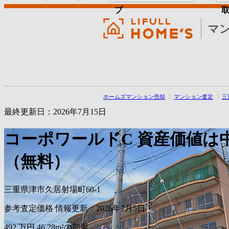
プ
マ
ホームズマンション売却
マンション査定
三
最終更新日：2026年7月15日
コーポワールドC
資産価値は
（無料）
三重県津市久居射場町60-1
参考査定価格
情報更新：2026年7月5日
492
万円
46.28m²の部屋