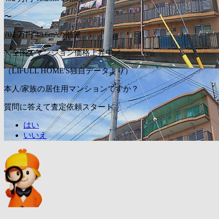
〜
702
万円
48.6m²の部屋
＼全国でマンション価格上昇中／
（LIFULL HOME'S独自データより）
本人/家族の居住用マンションですか？
質問に答えて査定依頼スタート
はい
いいえ