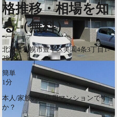
格推移・相場を知
る（無料）
北海道札幌市豊平区美園4条3丁目1-
28
簡単
1分
本人/家族の居住用マンションです
か？