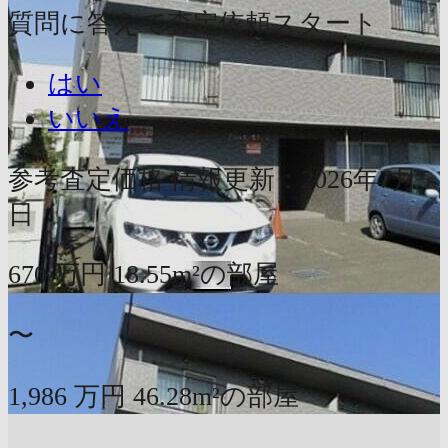
質問に答えて査定依頼スタート
はい
いいえ
参考査定価格
情報更新：2026年7月5
日
670
万円
18.55m²の部屋
〜
1,986
万円
46.28m²の部屋