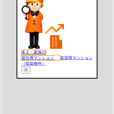
本人・家族の
居住用マンション
賃貸用マンション
（収益物件）