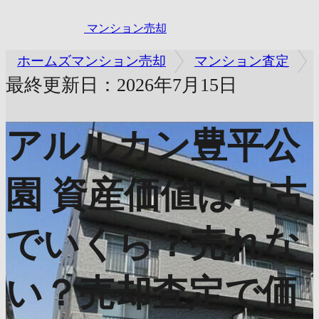
マンション売却
ホームズマンション売却
マンション査定
最終更新日：2026年7月15日
アルルカン豊平公
園
資産価値は中古
でいくら？売れな
い？売却査定で価