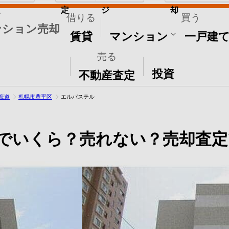
取
定
ジ
却
借りる
買う
ンション売却
賃貸
マンション
一戸建
売る
その他
投資
不動産査定
海道
札幌市豊平区
エルパステル
でいくら？売れない？売却査定