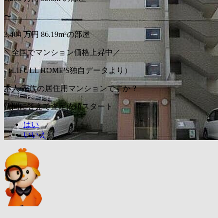
〜
3,404
万円
86.19m²の部屋
＼全国でマンション価格上昇中／
（LIFULL HOME'S独自データより）
本人/家族の居住用マンションですか？
質問に答えて査定依頼スタート
はい
いいえ