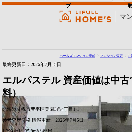
プ
マ
ホームズマンション売却
マンション査定
北
最終更新日：2026年7月15日
エルパステル
資産価値は中古
料）
北海道札幌市豊平区美園3条4丁目1-1
参考査定価格
情報更新：2026年7月5日
1,293
万円
35.8m²の部屋