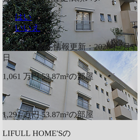
はい
いいえ
参考査定価格
情報更新：2026年7月5
日
1,061
万円
53.87m²の部屋
〜
1,291
万円
53.87m²の部屋
LIFULL HOME'Sの