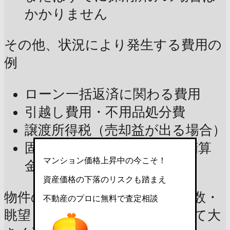
かかりません
その他、状況により発生する費用の
例
ローン一括返済に関わる費用
引越し費用・不用品処分費
譲渡所得税（売却益が出る場合）
固定資産税・都市計画税（精算
マンション価格上昇中の今こそ！
金）ほか
資産価格の下落のリスクも踏まえ
物件の市場価値や諸費用は、階数・
不動産のプロに無料で査定相談
眺望・内装の状態や状況によって大