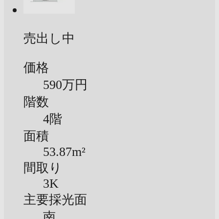
売出し中
価格
590万円
階数
4階
面積
53.87m²
間取り
3K
主要採光面
南