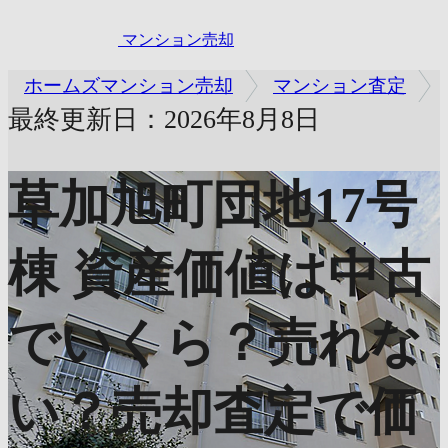
マンション売却
ホームズマンション売却
マンション査定
最終更新日：2026年8月8日
草加旭町団地17号
棟
資産価値は中古
でいくら？売れな
い？売却査定で価