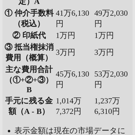
定）A
① 仲介手数料
41万6,130
49万2,030
（税込）
円
円
② 印紙代
1万円
1万円
③ 抵当権抹消
3万円
3万円
費用（概算）
主な費用合計
45万6,130
53万2,030
（①+②+③）
円
円
B
手元に残る金
1,014万
1,237万
額（A - B）
7,372円
6,310円
表示金額は現在の市場データに