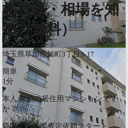
格推移・相場を知
る（無料）
埼玉県草加市旭町3丁目3-17
簡単
1分
本人/家族の居住用マンションです
か？
質問に答えて査定依頼スタート