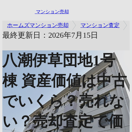
マンション売却
ホームズマンション売却
マンション査定
最終更新日：2026年7月15日
八潮伊草団地1号
棟
資産価値は中古
でいくら？売れな
い？売却査定で価