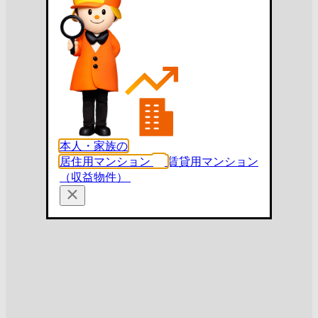
本人・家族の
居住用マンション
賃貸用マンション
（収益物件）