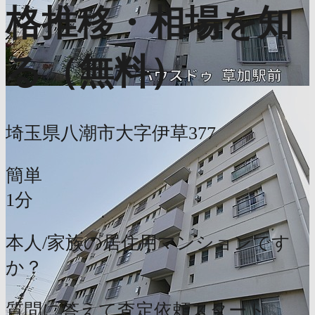
格推移・相場を知
る（無料）
埼玉県八潮市大字伊草377
簡単
1分
本人/家族の居住用マンションです
か？
質問に答えて査定依頼スタート