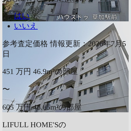
はい
いいえ
参考査定価格
情報更新：2026年7月5
日
451
万円
46.9m²の部屋
〜
605
万円
48.65m²の部屋
LIFULL HOME'Sの