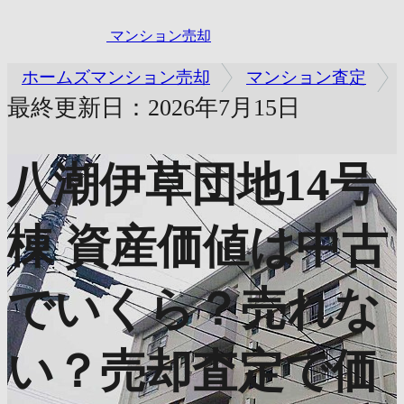
マンション売却
ホームズマンション売却
マンション査定
最終更新日：2026年7月15日
八潮伊草団地14号
棟
資産価値は中古
でいくら？売れな
い？売却査定で価