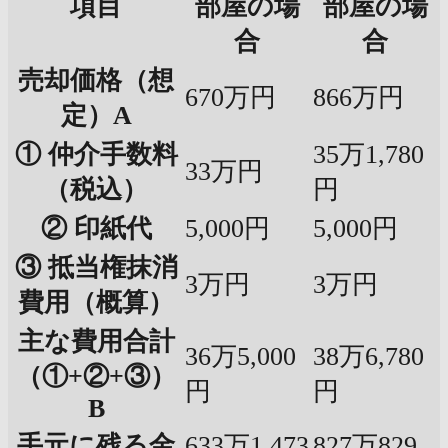
項目
部屋の場
部屋の場
合
合
売却価格（想
670万円
866万円
定）A
① 仲介手数料
35万1,780
33万円
（税込）
円
② 印紙代
5,000円
5,000円
③ 抵当権抹消
3万円
3万円
費用（概算）
主な費用合計
36万5,000
38万6,780
（①+②+③）
円
円
B
手元に残る金
633万1,473
827万829