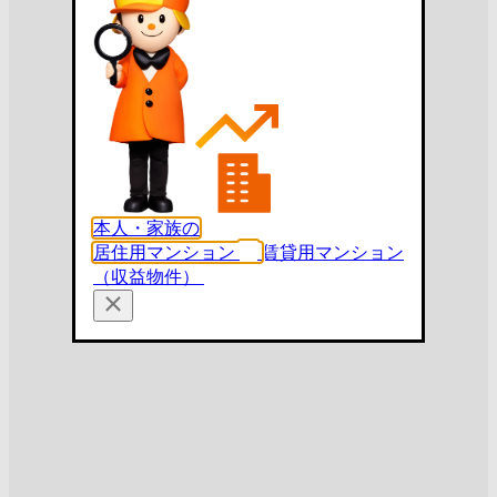
本人・家族の
居住用マンション
賃貸用マンション
（収益物件）