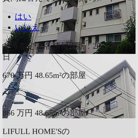
はい
いいえ
参考査定価格
情報更新：2026年7月5
日
670
万円
48.65m²の部屋
〜
866
万円
48.65m²の部屋
LIFULL HOME'Sの