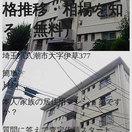
格推移・相場を知
る（無料）
埼玉県八潮市大字伊草377
簡単
1分
本人/家族の居住用マンションです
か？
質問に答えて査定依頼スタート