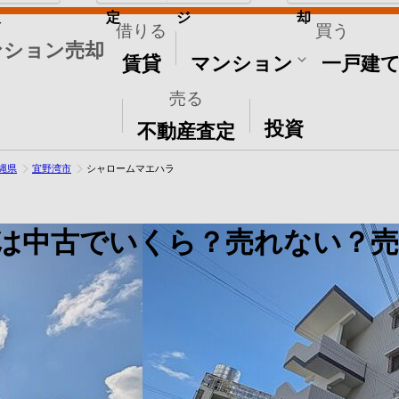
取
定
ジ
却
借りる
買う
ンション売却
賃貸
マンション
一戸建
売る
その他
投資
不動産査定
縄県
宜野湾市
シャロームマエハラ
は中古でいくら？売れない？売