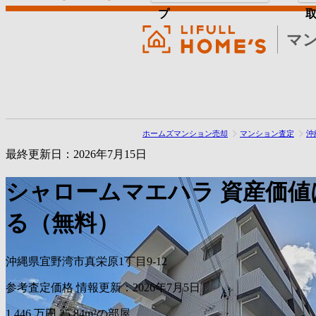
プ
マ
ホームズマンション売却
マンション査定
沖
最終更新日：2026年7月15日
シャロームマエハラ
資産価値
る（無料）
沖縄県宜野湾市真栄原1丁目9-12
参考査定価格
情報更新：2026年7月5日
1,446
万円
25.84m²の部屋