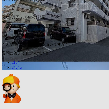
〜
1,921
万円
25.84m²の部屋
＼全国でマンション価格上昇中／
（LIFULL HOME'S独自データより）
本人/家族の居住用マンションですか？
質問に答えて査定依頼スタート
はい
いいえ