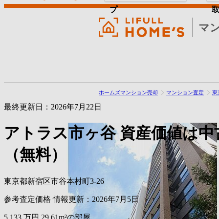
プ
マ
ホームズマンション売却
マンション査定
東
最終更新日：2026年7月22日
アトラス市ヶ谷
資産価値は中
（無料）
東京都新宿区市谷本村町3-26
参考査定価格
情報更新：2026年7月5日
5,133
万円
29.61m²の部屋