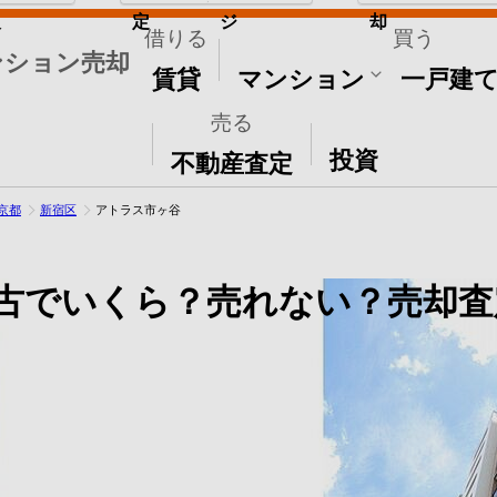
取
定
ジ
却
借りる
買う
ンション売却
賃貸
マンション
一戸建
売る
その他
投資
不動産査定
京都
新宿区
アトラス市ヶ谷
古でいくら？売れない？売却査