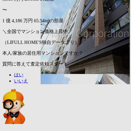
〜
1
億
4,186
万円
65.54m²の部屋
＼全国でマンション価格上昇中／
（LIFULL HOME'S独自データより）
本人/家族の居住用マンションですか？
質問に答えて査定依頼スタート
はい
いいえ