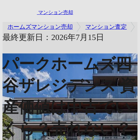
マンション売却
ホームズマンション売却
マンション査定
最終更新日：2026年7月15日
パークホームズ四
谷ザレジデンス
資
産価値は中古でい
くら？売れない？