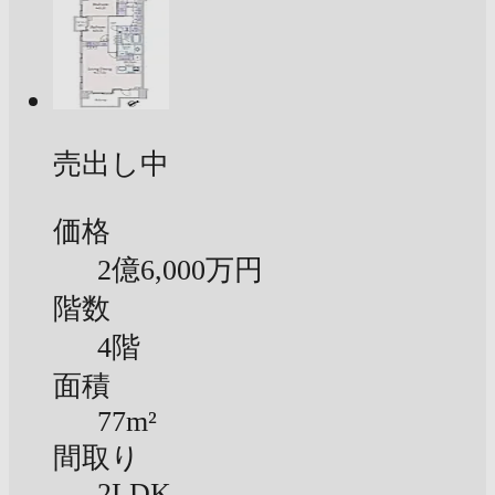
売出し中
価格
2億
6,000万円
階数
4階
面積
77m²
間取り
2LDK