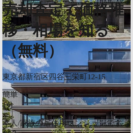
売却査定で価格推
移・相場を知る
（無料）
東京都新宿区四谷三栄町12-15
簡単
1分
本人/家族の居住用マンションです