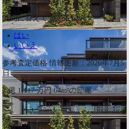
か？
質問に答えて査定依頼スタート
はい
いいえ
参考査定価格
情報更新：2026年7月5
日
1
億
1,117
万円
64m²の部屋
〜
1
億
8,199
万円
77m²の部屋