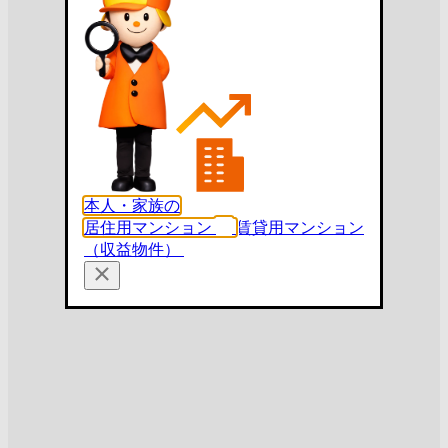
本人・家族の
居住用マンション
賃貸用マンション
（収益物件）