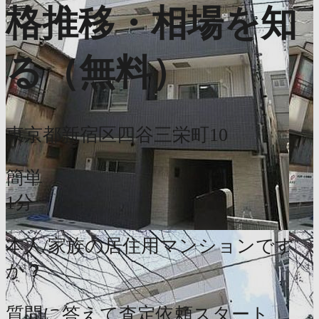
格推移・相場を知
る（無料）
東京都新宿区四谷三栄町10
簡単
1分
本人/家族の居住用マンションです
か？
質問に答えて査定依頼スタート