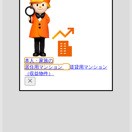
本人・家族の
居住用マンション
賃貸用マンション
（収益物件）