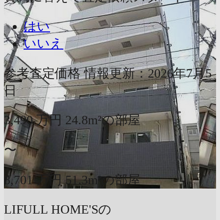
はい
いいえ
参考査定価格
情報更新：2026年7月5
日
3,490
万円
24.8m²の部屋
〜
8,701
万円
51.3m²の部屋
LIFULL HOME'Sの