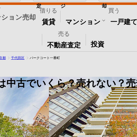
取
定
ジ
却
借りる
買う
ンション売却
賃貸
マンション
一戸建
売る
その他
投資
不動産査定
京都
千代田区
パークコート一番町
は中古でいくら？売れない？売