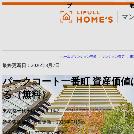
プ
マ
ホームズマンション売却
マンション査定
東
最終更新日：2026年8月7日
パークコート一番町
資産価値
る（無料）
東京都千代田区一番町14-2
参考査定価格
情報更新：2026年7月5日
1
億
7,392
万円
73.22m²の部屋