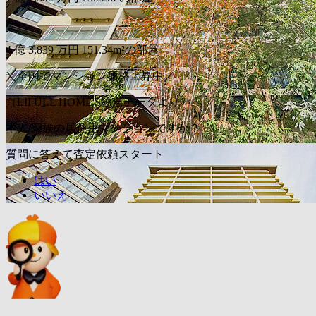
〜
4
億
3,839
万円
151.34m²の部屋
＼全国でマンション価格上昇中／
（LIFULL HOME'S独自データより）
本人/家族の居住用マンションですか？
質問に答えて査定依頼スタート
はい
いいえ