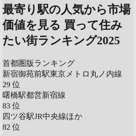
最寄り駅の人気から市場
価値を見る
買って住み
たい街ランキング2025
首都圏版ランキング
新宿御苑前駅
東京メトロ丸ノ内線
29
位
曙橋駅
都営新宿線
83
位
四ツ谷駅
JR中央線ほか
82
位