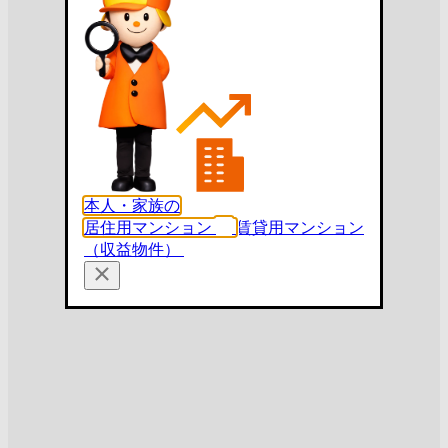
本人・家族の
居住用マンション
賃貸用マンション
（収益物件）