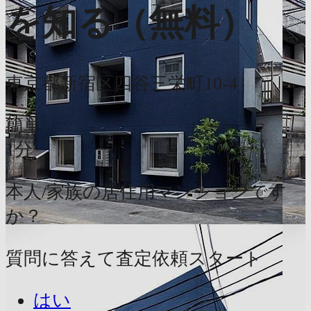
を知る（無料）
東京都新宿区四谷三栄町10-4
簡単
1分
本人/家族の居住用マンションです
か？
質問に答えて査定依頼スタート
はい