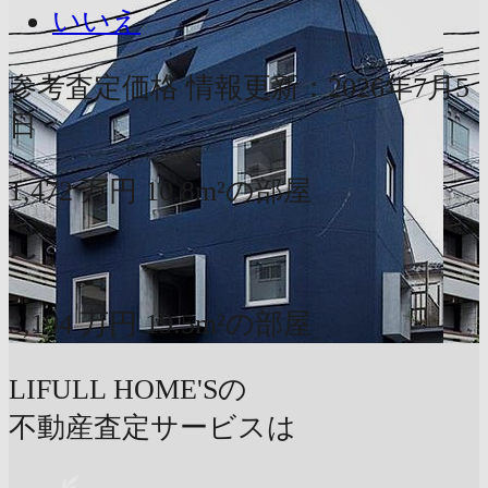
いいえ
参考査定価格
情報更新：2026年7月5
日
1,472
万円
10.8m²の部屋
〜
3,194
万円
19.5m²の部屋
LIFULL HOME'Sの
不動産査定サービスは