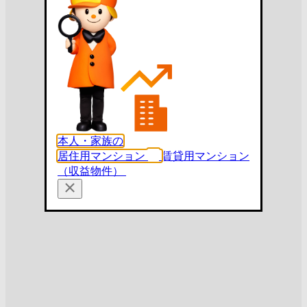
本人・家族の
居住用マンション
賃貸用マンション
（収益物件）