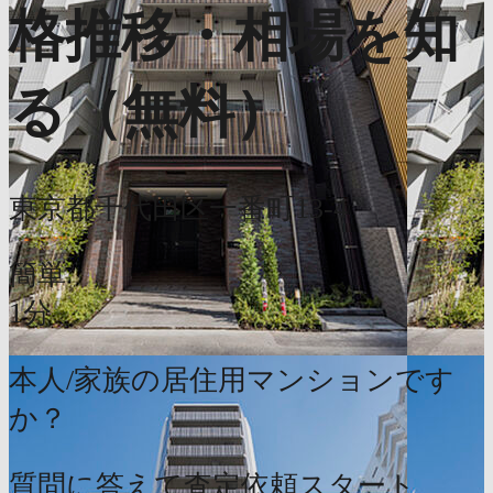
格推移・相場を知
る（無料）
東京都千代田区一番町13-4
簡単
1分
本人/家族の居住用マンションです
か？
質問に答えて査定依頼スタート