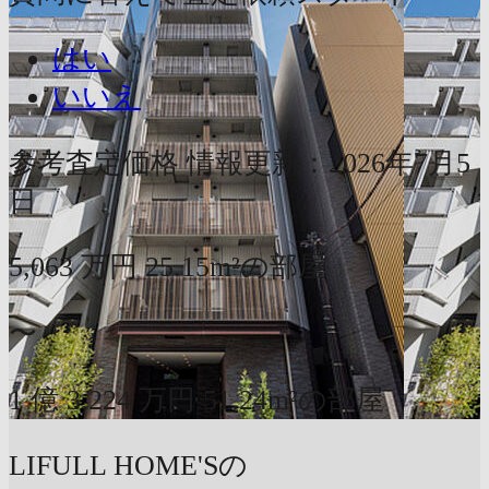
はい
いいえ
参考査定価格
情報更新：2026年7月5
日
5,063
万円
25.15m²の部屋
〜
1
億
3,224
万円
51.24m²の部屋
LIFULL HOME'Sの