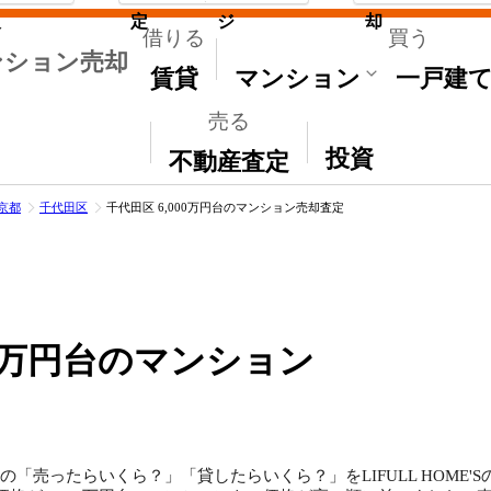
取
定
ジ
却
借りる
買う
ンション売却
賃貸
マンション
一戸建
売る
その他
投資
不動産査定
京都
千代田区
千代田区 6,000万円台のマンション売却査定
00万円台のマンション
ンの「売ったらいくら？」「貸したらいくら？」をLIFULL HOME