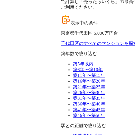
で計算し「売ったらいくら」の最高価
ご利用ください。
表示中の条件
東京都千代田区 6,000万円台
千代田区のすべてのマンションを探
築年数で絞り込む
築5年以内
築6年〜築10年
築11年〜築15年
築16年〜築20年
築21年〜築25年
築26年〜築30年
築31年〜築35年
築36年〜築40年
築41年〜築45年
築46年〜築50年
駅との距離で絞り込む