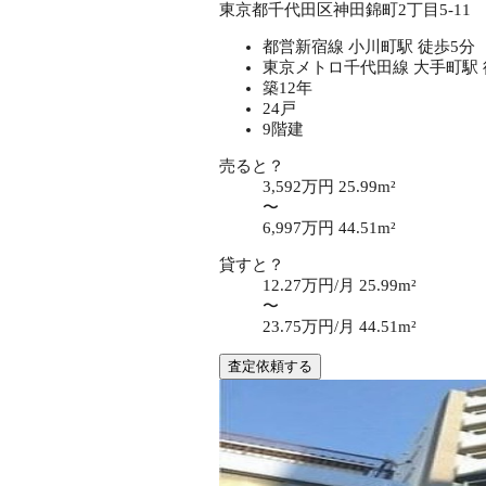
東京都千代田区神田錦町2丁目5-11
都営新宿線 小川町駅 徒歩5分
東京メトロ千代田線 大手町駅 
築12年
24戸
9階建
売ると？
3,592万円
25.99m²
〜
6,997万円
44.51m²
貸すと？
12.27万円/月
25.99m²
〜
23.75万円/月
44.51m²
査定依頼する