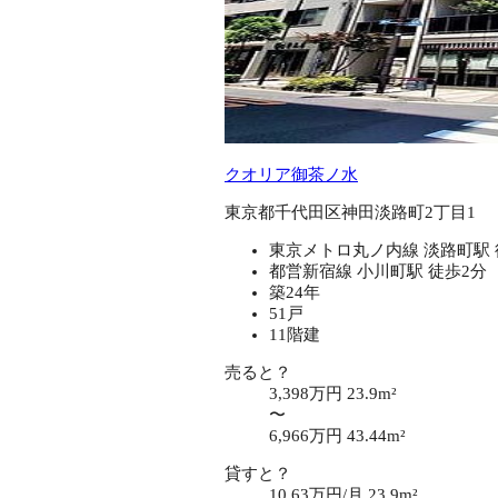
クオリア御茶ノ水
東京都千代田区神田淡路町2丁目1
東京メトロ丸ノ内線 淡路町駅 
都営新宿線 小川町駅 徒歩2分
築24年
51戸
11階建
売ると？
3,398万円
23.9m²
〜
6,966万円
43.44m²
貸すと？
10.63万円/月
23.9m²