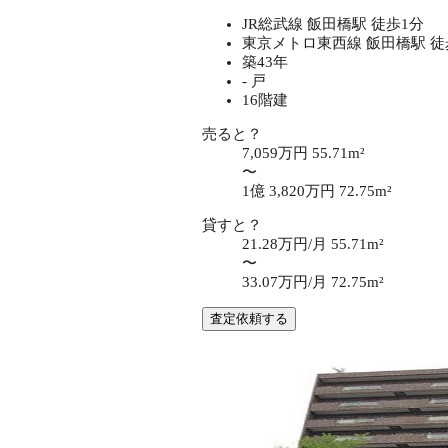
JR総武線 飯田橋駅 徒歩1分
東京メトロ東西線 飯田橋駅 徒
築43年
- 戸
16階建
売ると？
7,059万円
55.71m²
〜
1億 3,820万円
72.75m²
貸すと？
21.28万円/月
55.71m²
〜
33.07万円/月
72.75m²
査定依頼する