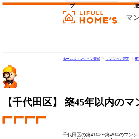
プ
マ
ホームズマンション売却
マンション査定
東
【千代田区】
築45年以内のマ
千代田区の築41年〜築45年のマンシ