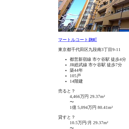
マートルコート麹町
東京都千代田区九段南3丁目9-11
都営新宿線 市ケ谷駅 徒歩4分
JR総武線 市ケ谷駅 徒歩7分
築44年
105戸
14階建
売ると？
4,466万円
29.37m²
〜
1億 5,094万円
80.41m²
貸すと？
10.5万円/月
29.37m²
〜