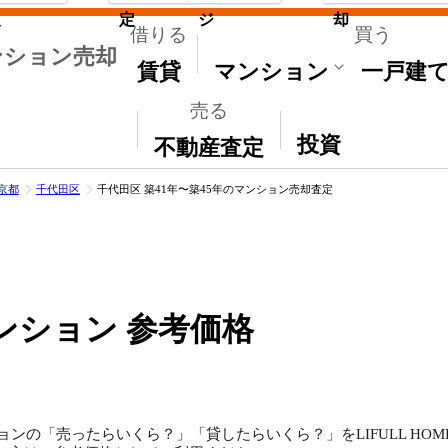
取
定
ジ
却
借りる
買う
ンション売却
賃貸
マンション
一戸建
売る
その他
投資
不動産査定
京都
千代田区
千代田区 築41年〜築45年のマンション売却査定
ンション 参考価格
ョンの「売ったらいくら？」「貸したらいくら？」をLIFULL HO