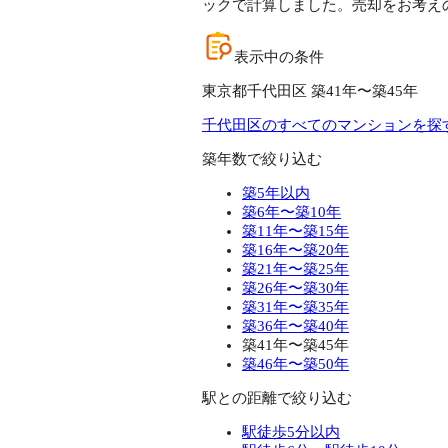
ックで計算しました。売却をお考え
表示中の条件
東京都千代田区 築41年〜築45年
千代田区のすべてのマンションを探
築年数で絞り込む
築5年以内
築6年〜築10年
築11年〜築15年
築16年〜築20年
築21年〜築25年
築26年〜築30年
築31年〜築35年
築36年〜築40年
築41年〜築45年
築46年〜築50年
駅との距離で絞り込む
駅徒歩5分以内