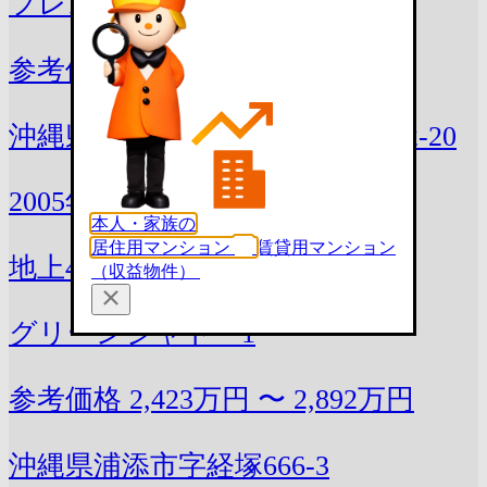
フレスコア首里御殿山ガーデン
参考価格
2,808万円 〜 5,947万円
沖縄県那覇市首里石嶺町1丁目62-20
2005年12月(築21年)
本人・家族の
居住用マンション
賃貸用マンション
地上4階 / 全43戸
（収益物件）
グリーンシャトー1
参考価格
2,423万円 〜 2,892万円
沖縄県浦添市字経塚666-3