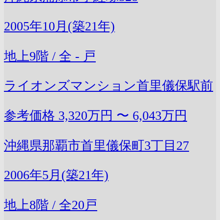
2005年10月(築21年)
地上9階 / 全 - 戸
ライオンズマンション首里儀保駅前
参考価格
3,320万円 〜 6,043万円
沖縄県那覇市首里儀保町3丁目27
2006年5月(築21年)
地上8階 / 全20戸