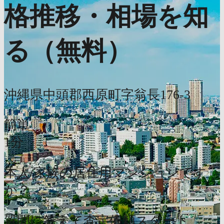
格推移・相場を知
る（無料）
沖縄県中頭郡西原町字翁長176-3
簡単
1分
本人/家族の居住用マンションです
か？
質問に答えて査定依頼スタート