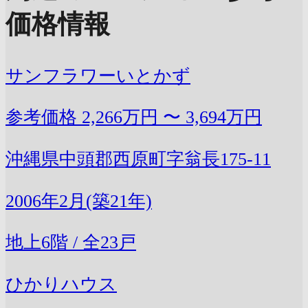
価格情報
サンフラワーいとかず
参考価格
2,266万円 〜 3,694万円
沖縄県中頭郡西原町字翁長175-11
2006年2月(築21年)
地上6階 / 全23戸
ひかりハウス