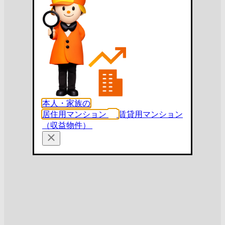
本人・家族の
居住用マンション
賃貸用マンション
（収益物件）