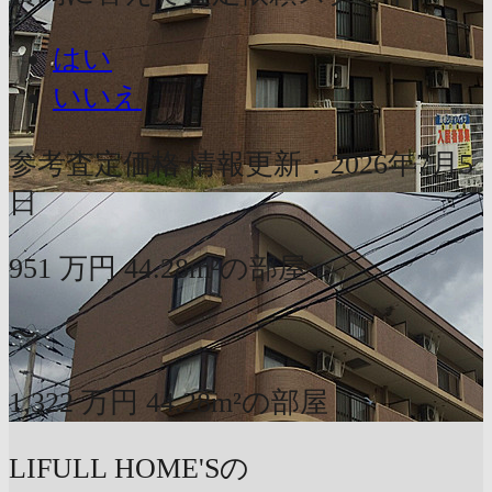
はい
いいえ
参考査定価格
情報更新：2026年7月5
日
951
万円
44.28m²の部屋
〜
1,322
万円
44.28m²の部屋
LIFULL HOME'Sの