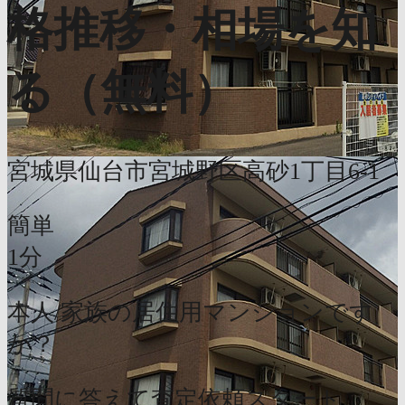
格推移・相場を知
る（無料）
宮城県仙台市宮城野区高砂1丁目6-1
簡単
1分
本人/家族の居住用マンションです
か？
質問に答えて査定依頼スタート