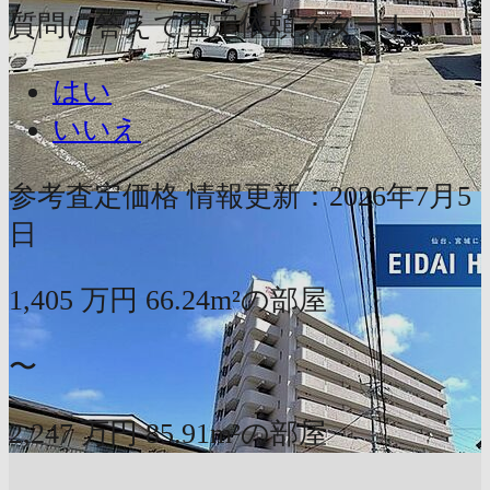
質問に答えて査定依頼スタート
はい
いいえ
参考査定価格
情報更新：2026年7月5
日
1,405
万円
66.24m²の部屋
〜
2,247
万円
85.91m²の部屋