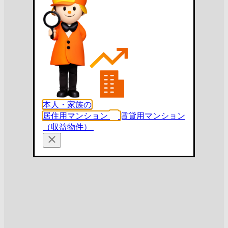
本人・家族の
居住用マンション
賃貸用マンション
（収益物件）