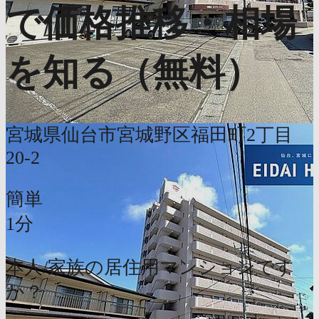
で価格推移・相場
を知る（無料）
宮城県仙台市宮城野区福田町2丁目
20-2
簡単
1分
本人/家族の居住用マンションです
か？