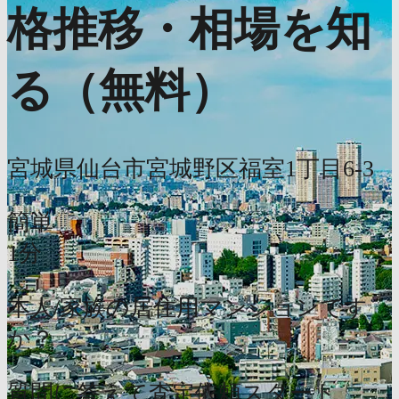
格推移・相場を知
る（無料）
宮城県仙台市宮城野区福室1丁目6-3
簡単
1分
本人/家族の居住用マンションです
か？
質問に答えて査定依頼スタート