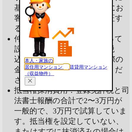
基づいた試算であり、実際にお
客様の手元に残る金額を保証す
るものではありません
仲介手数料：宅建業法によって
設定された上限金額（消費税
込）で試算しています。実際の
本人・家族の
居住用マンション
賃貸用マンション
金額は不動産会社にご確認くだ
（収益物件）
さい
抵当権抹消費用：登録免許税と司
法書士報酬の合計で2〜3万円が
一般的で、3万円で試算していま
す。抵当権を設定していない、
またはすでに抹消済みの場合は