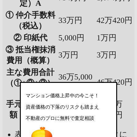
定）A
① 仲介手数料
33万円
42万420円
（税込）
② 印紙代
5,000円
1万円
③ 抵当権抹消
3万円
3万円
費用（概算）
主な費用合計
36万5,000
46万420円
（①+②+③）
円
B
マンション価格上昇中の今こそ！
手元に残る金
717万
1,027万
資産価格の下落のリスクも踏まえ
額（A - B）
4,615円
6,608円
不動産のプロに無料で査定相談
表示金額は現在の市場データに