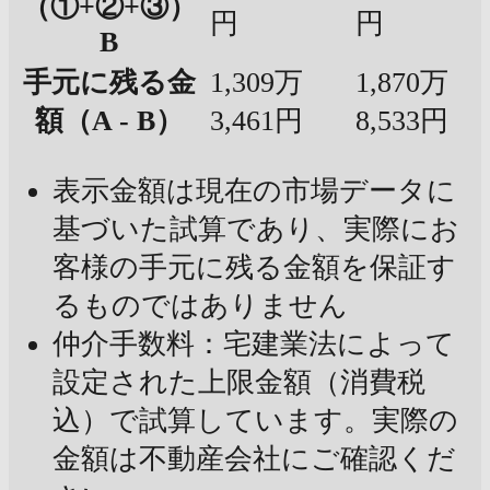
（①+②+③）
円
円
B
手元に残る金
1,309万
1,870万
額（A - B）
3,461円
8,533円
表示金額は現在の市場データに
基づいた試算であり、実際にお
客様の手元に残る金額を保証す
るものではありません
仲介手数料：宅建業法によって
設定された上限金額（消費税
込）で試算しています。実際の
金額は不動産会社にご確認くだ