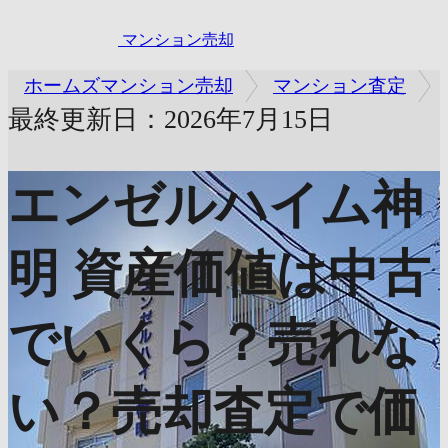
マンション売却
ホームズマンション売却
マンション査定
最終更新日：2026年7月15日
エンゼルハイム神
明
資産価値は中古
でいくら？売れな
い？売却査定で価