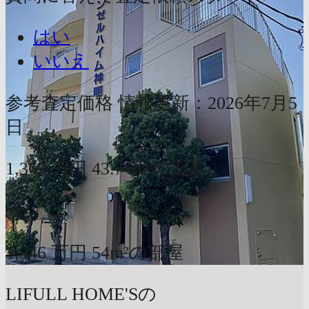
はい
いいえ
参考査定価格
情報更新：2026年7月5
日
1,365
万円
43.74m²の部屋
〜
1,946
万円
54m²の部屋
LIFULL HOME'Sの