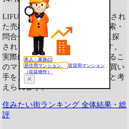
LIFULL HOME'Sに2024年に掲載され
た売出し物件のうち、実際の検索・
問合せ数から算出した、"実際に探
されている駅"のランキングです。
実際にニーズの高い駅付近にあるこ
本人・家族の
のマンションは、有利な条件で買い
居住用マンション
賃貸用マンション
（収益物件）
手を見つけられる可能性が高いと考
えられます。
住みたい街ランキング 全体結果・総
評