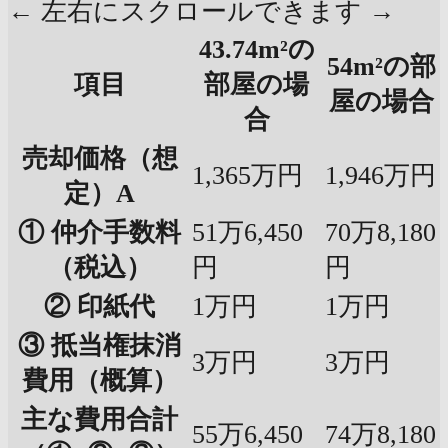
← 左右にスクロールできます →
43.74m²の
54m²の部
項目
部屋の場
屋の場合
合
売却価格（想
1,365万円
1,946万円
定）A
① 仲介手数料
51万6,450
70万8,180
（税込）
円
円
② 印紙代
1万円
1万円
③ 抵当権抹消
3万円
3万円
費用（概算）
主な費用合計
55万6,450
74万8,180