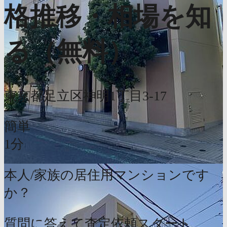
格推移・相場を知
る（無料）
東京都足立区神明1丁目3-17
簡単
1分
本人/家族の居住用マンションです
か？
質問に答えて査定依頼スタート