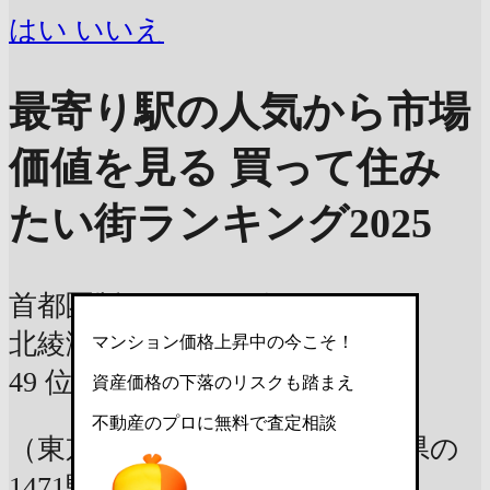
はい
いいえ
最寄り駅の人気から市場
価値を見る
買って住み
たい街ランキング2025
首都圏版ランキング
北綾瀬駅
東京メトロ千代田線
マンション価格上昇中の今こそ！
49
位
資産価格の下落のリスクも踏まえ
不動産のプロに無料で査定相談
（東京都 神奈川県 千葉県 埼玉県の
1471駅中）