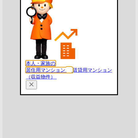
本人・家族の
居住用マンション
賃貸用マンション
（収益物件）