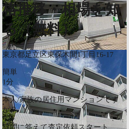
格推移・相場を知
る（無料）
東京都足立区東保木間1丁目16-17
簡単
1分
本人/家族の居住用マンションです
か？
質問に答えて査定依頼スタート