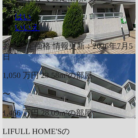
はい
いいえ
参考査定価格
情報更新：2026年7月5
日
1,050
万円
23.58m²の部屋
〜
1,466
万円
28.09m²の部屋
LIFULL HOME'Sの