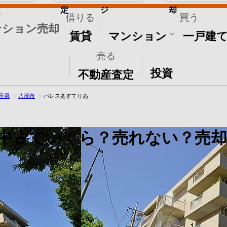
取
定
ジ
却
借りる
買う
ンション売却
賃貸
マンション
一戸建
売る
その他
投資
不動産査定
玉県
八潮市
パレスあすてりあ
中古でいくら？売れない？売却