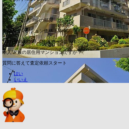
〜
2,835
万円
57.77m²の部屋
＼全国でマンション価格上昇中／
（LIFULL HOME'S独自データより）
本人/家族の居住用マンションですか？
質問に答えて査定依頼スタート
はい
いいえ