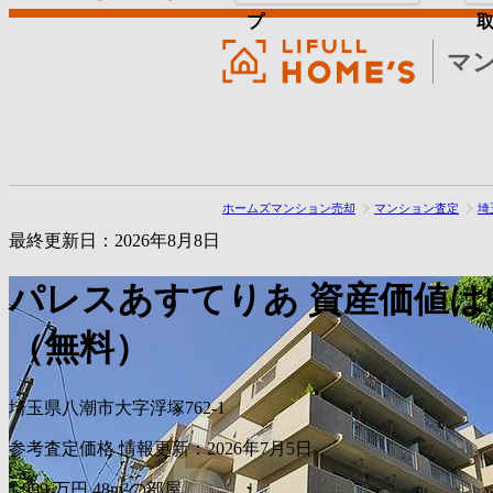
プ
マ
ホームズマンション売却
マンション査定
埼
最終更新日：2026年8月8日
パレスあすてりあ
資産価値は
（無料）
埼玉県八潮市大字浮塚762-1
参考査定価格
情報更新：2026年7月5日
1,999
万円
48m²の部屋