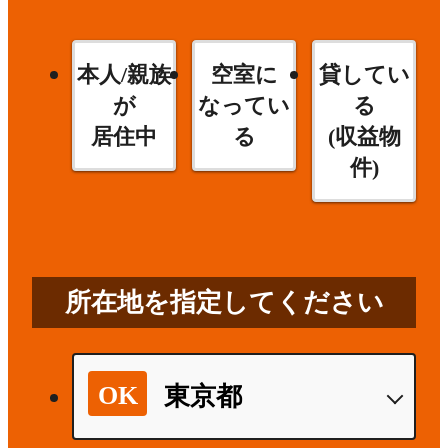
本人/親族
空室に
貸してい
が
なってい
る
居住中
る
(収益物
件)
所在地を指定してください