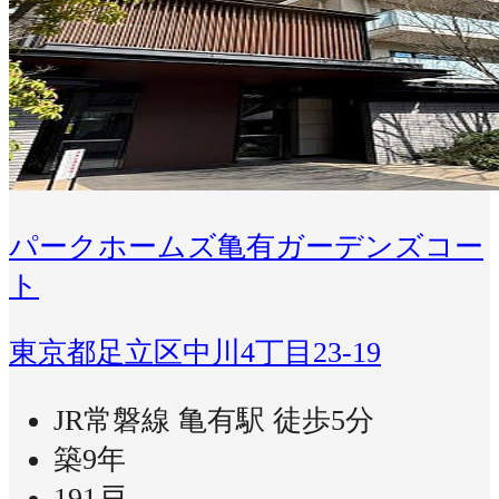
パークホームズ亀有ガーデンズコー
ト
東京都足立区中川4丁目23-19
JR常磐線 亀有駅 徒歩5分
築9年
191戸