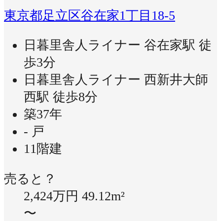
東京都足立区谷在家1丁目18-5
日暮里舎人ライナー 谷在家駅 徒
歩3分
日暮里舎人ライナー 西新井大師
西駅 徒歩8分
築37年
- 戸
11階建
売ると？
2,424万円
49.12m²
〜