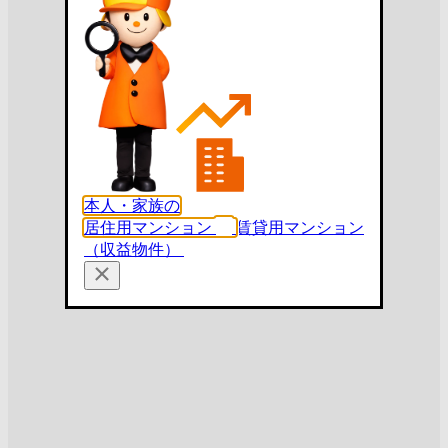
本人・家族の
居住用マンション
賃貸用マンション
（収益物件）