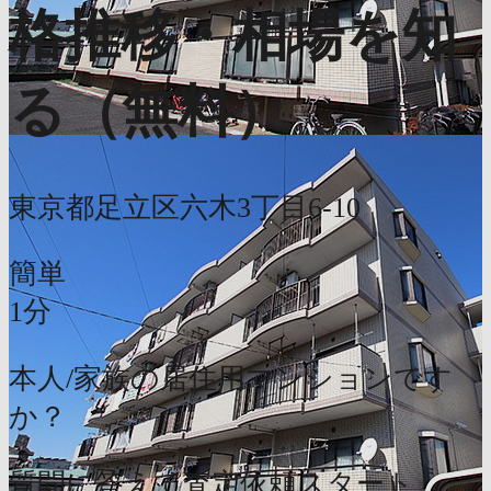
格推移・相場を知
る（無料）
東京都足立区六木3丁目6-10
簡単
1分
本人/家族の居住用マンションです
か？
質問に答えて査定依頼スタート