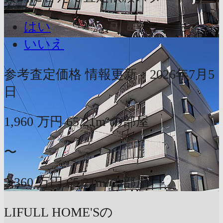
はい
いいえ
参考査定価格
情報更新：2026年7月5
日
1,960
万円
65.21m²の部屋
〜
2,360
万円
65.21m²の部屋
LIFULL HOME'Sの