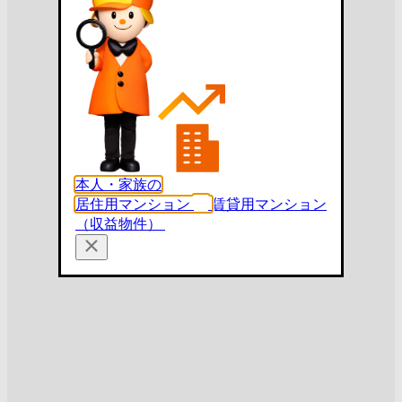
本人・家族の
居住用マンション
賃貸用マンション
（収益物件）