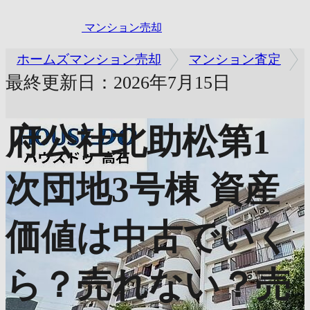
マンション売却
ホームズマンション売却
マンション査定
最終更新日：2026年7月15日
府公社北助松第1
次団地3号棟
資産
価値は中古でいく
ら？売れない？売