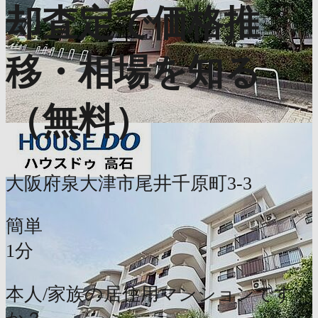
却査定で価格推
移・相場を知る
（無料）
大阪府泉大津市尾井千原町3-3
簡単
1分
本人/家族の居住用マンションです