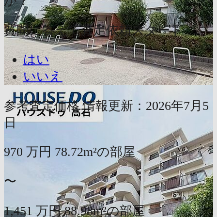
か？
質問に答えて査定依頼スタート
はい
いいえ
参考査定価格
情報更新：2026年7月5
日
970
万円
78.72m²の部屋
〜
1,451
万円
88.98m²の部屋