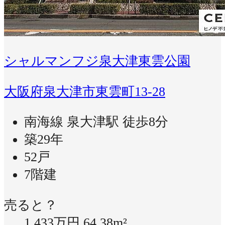
シャルマンフジ泉大津東雲公園
大阪府泉大津市東雲町13-28
南海線 泉大津駅 徒歩8分
築29年
52戸
7階建
売ると？
1,433万円
64.38m²