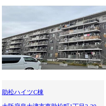
助松ハイツC棟