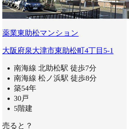
薬業東助松マンション
大阪府泉大津市東助松町4丁目5-1
南海線 北助松駅 徒歩7分
南海線 松ノ浜駅 徒歩8分
築54年
30戸
5階建
売ると？