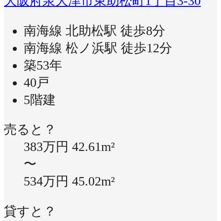
大阪府泉大津市東助松町1丁目3-30
南海線 北助松駅 徒歩8分
南海線 松ノ浜駅 徒歩12分
築53年
40戸
5階建
売ると？
383万円
42.61m²
〜
534万円
45.02m²
貸すと？