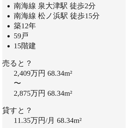
南海線 泉大津駅 徒歩2分
南海線 松ノ浜駅 徒歩15分
築12年
59戸
15階建
売ると？
2,409万円
68.34m²
〜
2,875万円
68.34m²
貸すと？
11.35万円/月
68.34m²