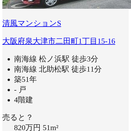
清風マンションS
大阪府泉大津市二田町1丁目15-16
南海線 松ノ浜駅 徒歩3分
南海線 北助松駅 徒歩11分
築51年
- 戸
4階建
売ると？
820万円
51m²