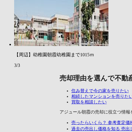
【周辺】幼稚園朝霞幼稚園まで1015ｍ
3/3
売却理由を選んで不動
住み替えで今の家を売りたい
相続したマンションを売りた
買取を相談したい
アジュール朝霞の売却に
役立つ情報
売ったらいくら？
参考査定価
過去の売出し価格を知る
売出し