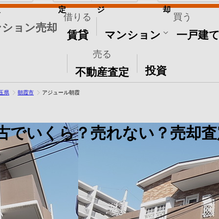
取
定
ジ
却
借りる
買う
ンション売却
賃貸
マンション
一戸建
売る
その他
投資
不動産査定
玉県
朝霞市
アジュール朝霞
古でいくら？売れない？売却査