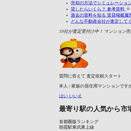
売却の方法でシミュレーショ
貸したらいくら？
参考賃料
過去の賃料を知る
賃貸掲載履歴
どんな不動産会社が査定して
19社が査定受付け中！
マンション売
質問に答えて
査定依頼スタート
本人 / 家族の居住用マンションです
はい
いいえ
最寄り駅の人気から市
首都圏版ランキング
朝霞駅
東武東上線