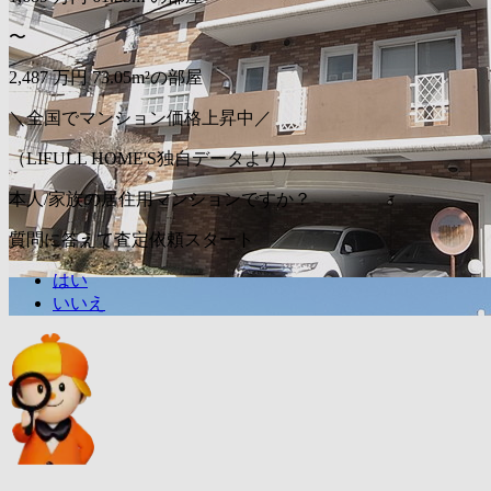
〜
2,487
万円
73.05m²の部屋
＼全国でマンション価格上昇中／
（LIFULL HOME'S独自データより）
本人/家族の居住用マンションですか？
質問に答えて査定依頼スタート
はい
いいえ