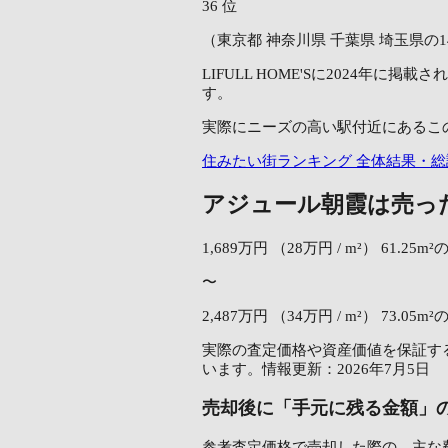
36
位
（東京都 神奈川県 千葉県 埼玉県の1
LIFULL HOME'Sに2024
す。
実際にニーズの高い駅付近にあるこ
住みたい街ランキング 全体結果・総
アジュール朝霞は売っ
1,689万円
（28万円 / m²）
61.25m
〜
2,487万円
（34万円 / m²）
73.05m
実際の査定価格や資産価値を保証する
います。情報更新：2026年7月5日
売却後に「手元に残る金額」
参考査定価格で売却した際の、主な