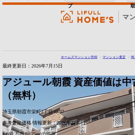
プ
マ
ホームズマンション売却
マンション査定
埼
最終更新日：2026年7月15日
アジュール朝霞
資産価値は中
（無料）
埼玉県朝霞市栄町2丁目10-37
参考査定価格
情報更新：2026年7月5日
1,689
万円
61.25m²の部屋