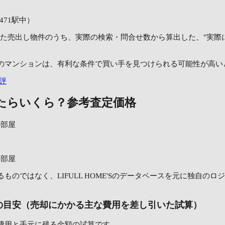
471駅中）
年に掲載された売出し物件のうち、実際の検索・問合せ数から算出した、"
のマンションは、有利な条件で買い手を見つけられる可能性が高い
評
たらいくら？
参考査定価格
²の部屋
²の部屋
ものではなく、LIFULL HOME'Sのデータベースを元に独自の
の目安（売却にかかる主な費用を差し引いた試算）
費用と手元に残る金額の試算です。