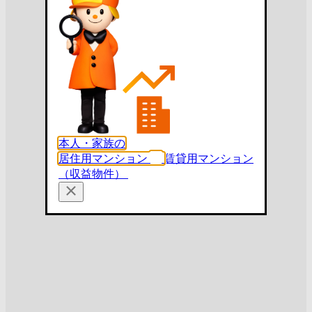
本人・家族の
居住用マンション
賃貸用マンション
（収益物件）