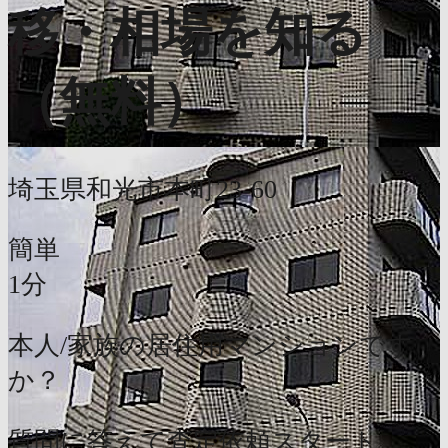
移・相場を知る
（無料）
埼玉県和光市本町23-60
簡単
1分
本人/家族の居住用マンションです
か？
質問に答えて査定依頼スタート