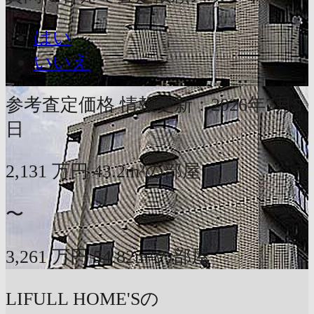
はい
いいえ
参考査定価格
情報更新：2026年7月5
日
2,131
万円
43.2m²の部屋
〜
3,261
万円
54.82m²の部屋
LIFULL HOME'Sの