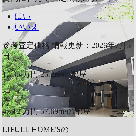
はい
いいえ
参考査定価格
情報更新：2026年7月5
日
1,735
万円
25.2m²の部屋
〜
4,712
万円
57.69m²の部屋
LIFULL HOME'Sの