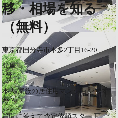
移・相場を知る
（無料）
東京都国分寺市本多2丁目16-20
簡単
1分
本人/家族の居住用マンションです
か？
質問に答えて査定依頼スタート