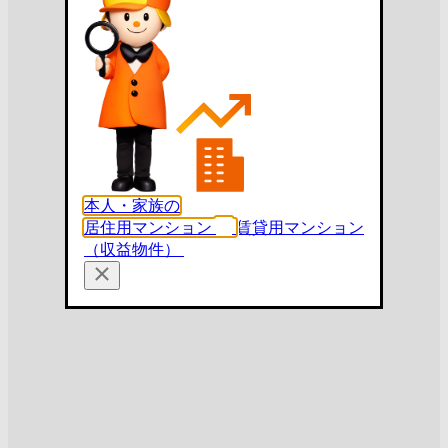
本人・家族の
居住用マンション
賃貸用マンション
（収益物件）