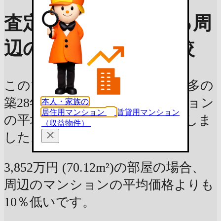
査定価格の目安を知る
周
辺のマンションと比較
このマンションと、国分寺市本多の
築28年 / 専有面積70m² のマンション
本人・家族の
居住用マンション
賃貸用マンション
の平均価格を、平米単価で比較しま
（収益物件）
した。
3,852万円 (70.12m²)の部屋の場合、
周辺のマンションの平均価格よりも
10％低いです。