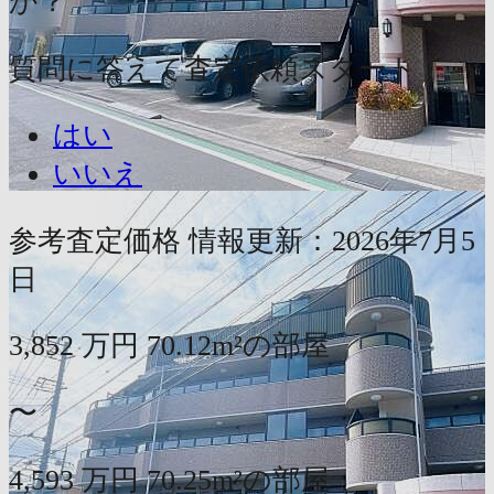
か？
質問に答えて査定依頼スタート
はい
いいえ
参考査定価格
情報更新：2026年7月5
日
3,852
万円
70.12m²の部屋
〜
4,593
万円
70.25m²の部屋