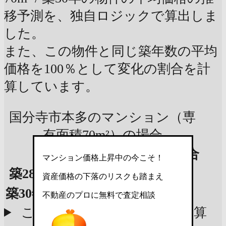
移予測を、独自ロジックで算出しま
した。
また、この物件と同じ築年数の平均
価格を100％として変化の割合を計
算しています。
国分寺市本多のマンション（専
有面積70m²）の場合
平均価格
変化割合
マンション価格上昇中の今こそ！
築28年
(現在)
4,292万円
100％
資産価格の下落のリスクも踏まえ
築30年
(2年後)
4,219万円
98.3％
不動産のプロに無料で査定相談
この物件の参考査定価格で計算