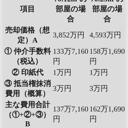
項目
部屋の場
部屋の場
合
合
売却価格（想
3,852万円
4,593万円
定）A
① 仲介手数料
133万7,160
158万1,690
（税込）
円
円
② 印紙代
1万円
1万円
③ 抵当権抹消
3万円
3万円
費用（概算）
主な費用合計
137万7,160
162万1,690
（①+②+③）
円
円
B