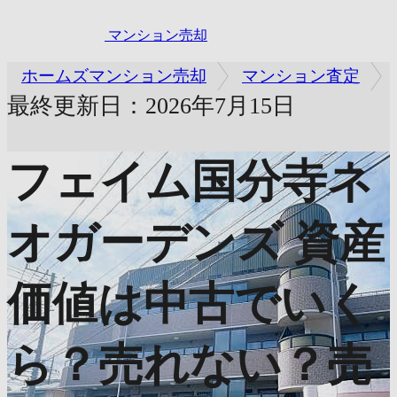
マンション売却
ホームズマンション売却
マンション査定
最終更新日：2026年7月15日
フェイム国分寺ネ
オガーデンズ
資産
価値は中古でいく
ら？売れない？売