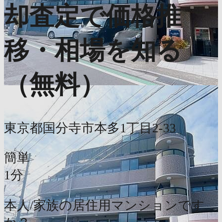
却査定で価格推
移・相場を知る
（無料）
東京都国分寺市本多1丁目2-33
簡単
1分
本人/家族の居住用マンションです