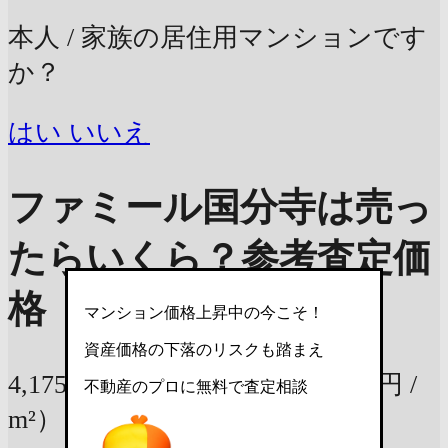
本人 / 家族の居住用マンションです
か？
はい
いいえ
ファミール国分寺は売っ
たらいくら？
参考査定価
格
マンション価格上昇中の今こそ！
資産価格の下落のリスクも踏まえ
4,175万円
61.62m²の部屋
（68万円 /
不動産のプロに無料で査定相談
m²）