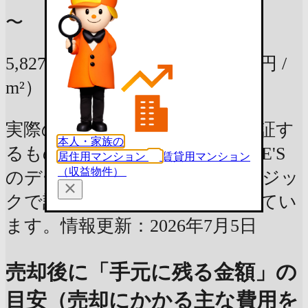
〜
5,827万円
73.88m²の部屋
（79万円 /
m²）
実際の査定価格や資産価値を保証す
本人・家族の
るものではなく、LIFULL HOME'S
居住用マンション
賃貸用マンション
（収益物件）
のデータベースを元に独自のロジッ
クで計算した参考情報を表示してい
ます。情報更新：2026年7月5日
売却後に「手元に残る金額」の
目安（売却にかかる主な費用を