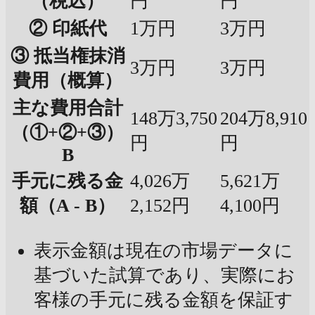
（税込）
円
円
② 印紙代
1万円
3万円
③ 抵当権抹消
3万円
3万円
費用（概算）
主な費用合計
148万3,750
204万8,910
（①+②+③）
円
円
B
手元に残る金
4,026万
5,621万
額（A - B）
2,152円
4,100円
表示金額は現在の市場データに
基づいた試算であり、実際にお
客様の手元に残る金額を保証す