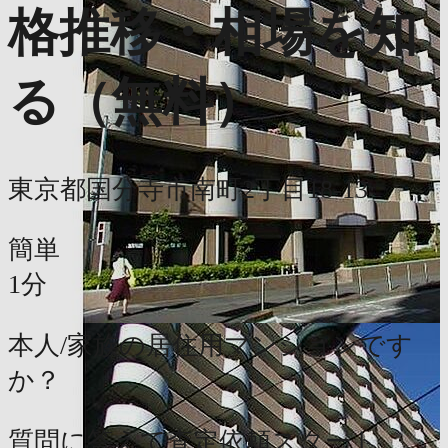
格推移・相場を知
る（無料）
東京都国分寺市南町2丁目18-13
簡単
1分
本人/家族の居住用マンションです
か？
質問に答えて査定依頼スタート