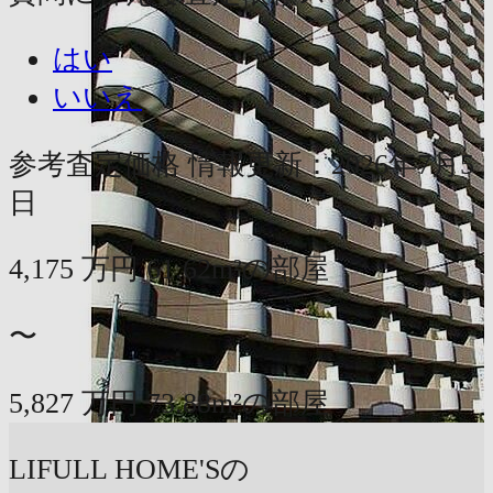
はい
いいえ
参考査定価格
情報更新：2026年7月5
日
4,175
万円
61.62m²の部屋
〜
5,827
万円
73.88m²の部屋
LIFULL HOME'Sの