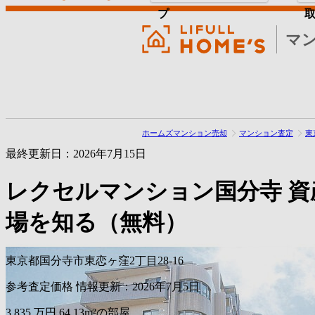
プ
マ
ホームズマンション売却
マンション査定
東
最終更新日：2026年7月15日
レクセルマンション国分寺
資
場を知る（無料）
東京都国分寺市東恋ヶ窪2丁目28-16
参考査定価格
情報更新：2026年7月5日
3,835
万円
64.13m²の部屋