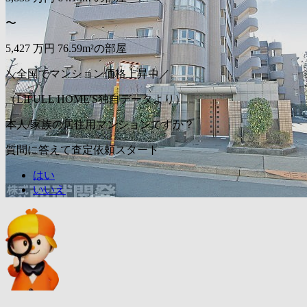
〜
5,427
万円
76.59m²の部屋
＼全国でマンション価格上昇中／
（LIFULL HOME'S独自データより）
本人/家族の居住用マンションですか？
質問に答えて査定依頼スタート
はい
いいえ