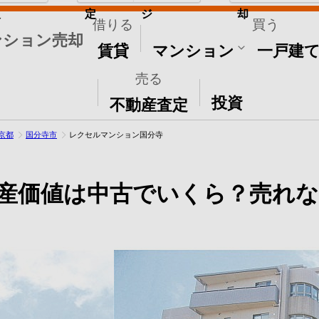
取
定
ジ
却
借りる
買う
ンション売却
賃貸
マンション
一戸建
売る
その他
投資
不動産査定
京都
国分寺市
レクセルマンション国分寺
産価値は中古でいくら？売れな