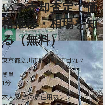
い？売却査定で価
格推移・相場を知
る（無料）
東京都立川市砂川町8丁目71-7
簡単
1分
本人/家族の居住用マンションです