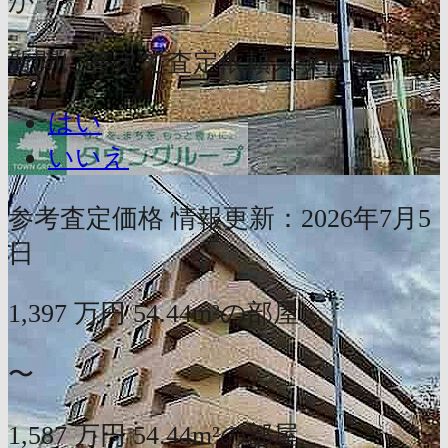
か？
質問に答えて査定依頼スタート
はい
いいえ
参考査定価格
情報更新：2026年7月5
日
1,397
万円
54.44m²の部屋
〜
1,587
万円
54.44m²の部屋