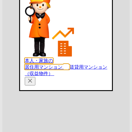
本人・家族の
居住用マンション
賃貸用マンション
（収益物件）