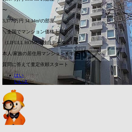
〜
3,377
万円
34.34m²の部屋
＼全国でマンション価格上昇中／
（LIFULL HOME'S独自データより）
本人/家族の居住用マンションですか？
質問に答えて査定依頼スタート
はい
いいえ