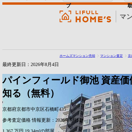
プ
マ
ホームズマンション売却
マンション査定
京
最終更新日：2026年8月4日
パインフィールド御池
資産価
知る（無料）
京都府京都市中京区石橋町435
参考査定価格
情報更新：2026年7月5日
1,367
万円
19.34m²の部屋