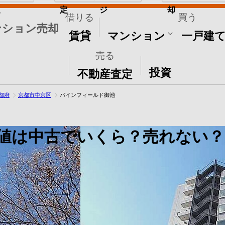
取
定
ジ
却
借りる
買う
ンション売却
賃貸
マンション
一戸建
売る
その他
投資
不動産査定
都府
京都市中京区
パインフィールド御池
値は中古でいくら？売れない？