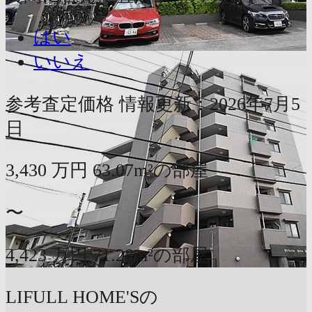
はい
いいえ
参考査定価格
情報更新：2026年7月5
日
3,430
万円
63.07m²の部屋
〜
4,423
万円
71.28m²の部屋
LIFULL HOME'Sの