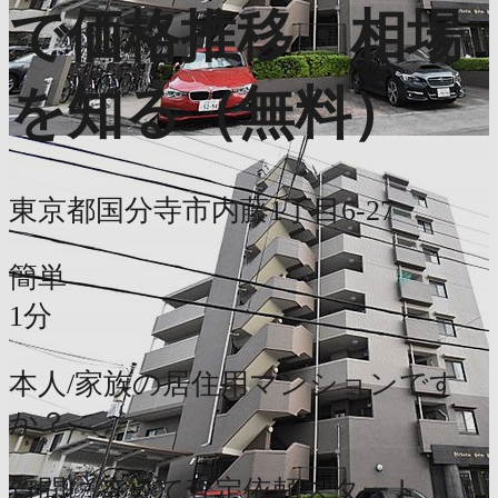
で価格推移・相場
を知る（無料）
東京都国分寺市内藤1丁目6-27
簡単
1分
本人/家族の居住用マンションです
か？
質問に答えて査定依頼スタート