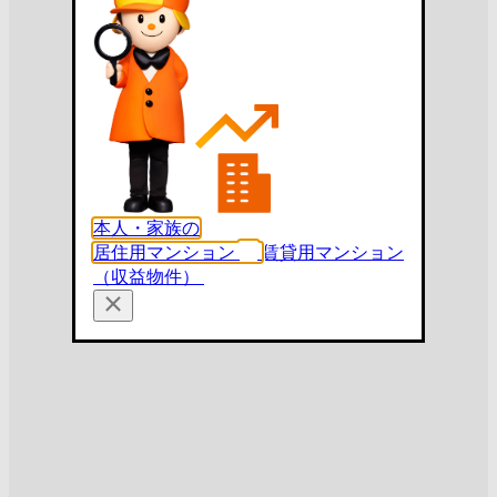
本人・家族の
居住用マンション
賃貸用マンション
（収益物件）