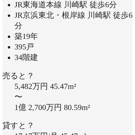
JR東海道本線 川崎駅 徒歩6分
JR京浜東北・根岸線 川崎駅 徒歩6
分
築19年
395戸
34階建
売ると？
5,482万円
45.47m²
〜
1億 2,700万円
80.59m²
貸すと？