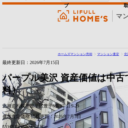
プ
マ
ホームズマンション売却
マンション査定
北
最終更新日：2026年7月15日
パープル美沢
資産価値は中古
料）
北海道札幌市豊平区豊平6条3丁目5-29
参考査定価格
情報更新：2026年7月5日
533
万円
15m²の部屋