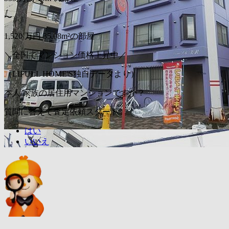
〜
1,520
万円
35.08m²の部屋
＼全国でマンション価格上昇中／
（LIFULL HOME'S独自データより）
本人/家族の居住用マンションですか？
質問に答えて査定依頼スタート
はい
いいえ