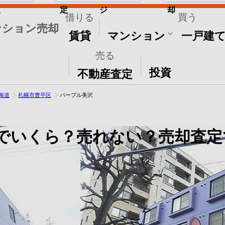
取
定
ジ
却
借りる
買う
ンション売却
賃貸
マンション
一戸建
売る
その他
投資
不動産査定
海道
札幌市豊平区
パープル美沢
でいくら？売れない？売却査定