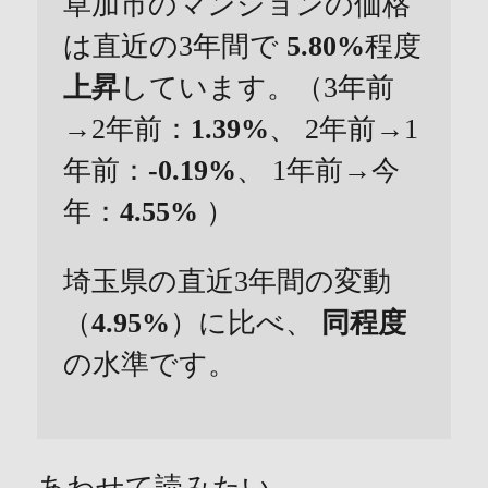
草加市のマンションの価格
は直近の3年間で
5.80%
程度
上昇
しています。（3年前
→2年前：
1.39%
、 2年前→1
年前：
-0.19%
、 1年前→今
年：
4.55%
）
埼玉県の直近3年間の変動
（
4.95%
）に比べ、
同程度
の水準です。
あわせて読みたい