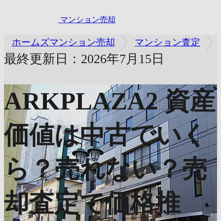
マンション売却
ホームズマンション売却
マンション査定
最終更新日：2026年7月15日
ARKPLAZA2
資産
価値は中古でいく
ら？売れない？売
却査定で価格推