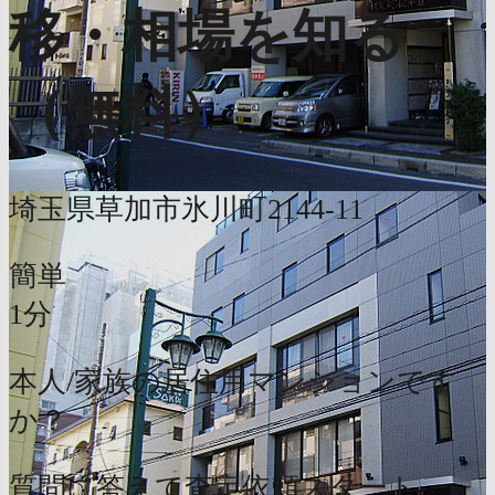
移・相場を知る
（無料）
埼玉県草加市氷川町2144-11
簡単
1分
本人/家族の居住用マンションです
か？
質問に答えて査定依頼スタート