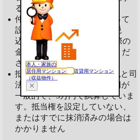
るものではありません
仲介手数料：宅建業法によって
設定された上限金額（消費税
込）で試算しています。実際の
金額は不動産会社にご確認くだ
さい
本人・家族の
居住用マンション
賃貸用マンション
抵当権抹消費用：登録免許税と司
（収益物件）
法書士報酬の合計で2〜3万円が
一般的で、3万円で試算していま
す。抵当権を設定していない、
またはすでに抹消済みの場合は
かかりません