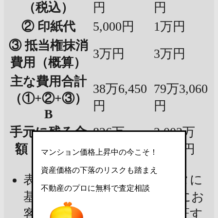
（税込）
円
円
② 印紙代
5,000円
1万円
③ 抵当権抹消
3万円
3万円
費用（概算）
主な費用合計
38万6,450
79万3,060
（①+②+③）
円
円
B
手元に残る金
826万
2,002万
額（A - B）
2,698円
1,029円
マンション価格上昇中の今こそ！
資産価格の下落のリスクも踏まえ
表示金額は現在の市場データに
不動産のプロに無料で査定相談
基づいた試算であり、実際にお
客様の手元に残る金額を保証す