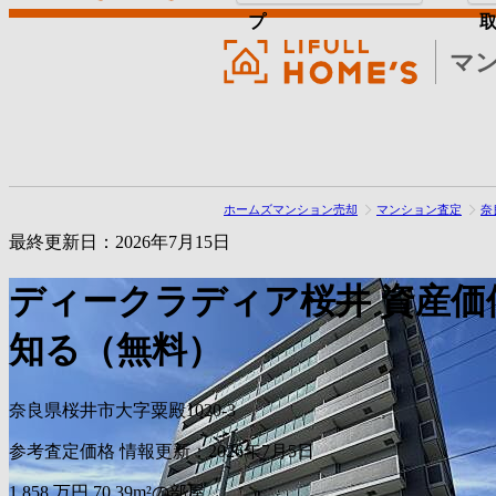
プ
マ
ホームズマンション売却
マンション査定
奈
最終更新日：2026年7月15日
ディークラディア桜井
資産価
知る（無料）
奈良県桜井市大字粟殿1020-3
参考査定価格
情報更新：2026年7月5日
1,858
万円
70.39m²の部屋