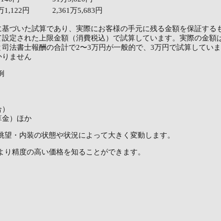
5万1,122円
2,361万5,683円
に基づいた試算であり、実際にお客様の手元に残る金額を保証する
て設定された上限金額（消費税込）で試算しています。実際の金額
司法書士報酬の合計で2〜3万円が一般的で、3万円で試算してい
かりません
例
合）
算金）ほか
眺望・内装の状態や状況によって大きく変動します。
より精度の高い価格を知ることができます。