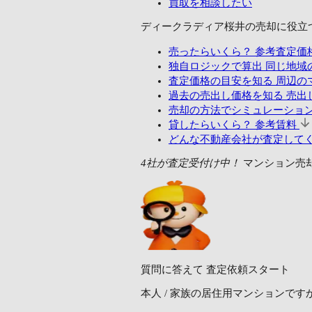
買取を相談したい
ディークラディア桜井の売却に
役立
売ったらいくら？
参考査定価
独自ロジックで算出
同じ地域
査定価格の目安を知る
周辺の
過去の売出し価格を知る
売出し
売却の方法でシミュレーショ
貸したらいくら？
参考賃料
どんな不動産会社が査定して
4社が査定受付け中！
マンション売
質問に答えて
査定依頼スタート
本人 / 家族の居住用マンションです