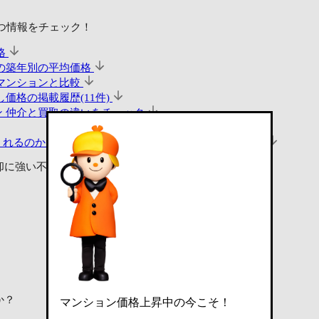
つ情報をチェック！
格
の築年別の平均価格
マンションと比較
価格の掲載履歴(11件)
ン
仲介と買取の違いをチェック
くれるのか見る
査定・買取相談ができる不動産会社(4社)
却に強い不動産会社に査定依頼
か？
マンション価格上昇中の今こそ！