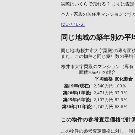
実際はいくらで売れる？
まずは査定
本人 / 家族の居住用マンションです
はい
いいえ
同じ地域の築年別の平
同じ地域(桜井市大字粟殿)の専有面積
また、この物件と同じ築年数の平均
桜井市大字粟殿のマンション（専有
面積70m²）の場合
平均価格
変化割合
築19年
(現在)
2,540万円
100％
築20年
(1年後)
2,471万円
97.3％
築25年
(6年後)
2,107万円
82.9％
築30年
(11年後)
1,742万円
68.6％
この物件の参考査定価格で計
この物件の参考査定価格に対し、同