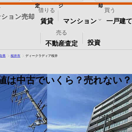
取
定
ジ
却
借りる
買う
ンション売却
賃貸
マンション
一戸建
売る
その他
投資
不動産査定
良県
桜井市
ディークラディア桜井
値は中古でいくら？売れない？