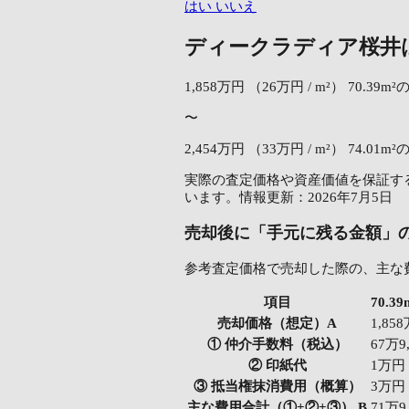
はい
いいえ
ディークラディア桜井
1,858万円
（26万円 / m²）
70.39m
〜
2,454万円
（33万円 / m²）
74.01m
実際の査定価格や資産価値を保証する
います。情報更新：2026年7月5日
売却後に「手元に残る金額」
参考査定価格で売却した際の、主な
項目
70.
売却価格（想定）A
1,85
① 仲介手数料（税込）
67万9
② 印紙代
1万円
③ 抵当権抹消費用（概算）
3万円
主な費用合計（①+②+③） B
71万9