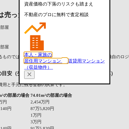
資産価格の下落のリスクも踏まえ
は売ったらいくら？
参考査定価格
不動産のプロに無料で査定相談
²の部屋
²の部屋
本人・家族の
ものではなく、LIFULL HOME'Sのデータベースを元に独自の
居住用マンション
賃貸用マンション
（収益物件）
の目安（売却にかかる主な費用を差し引いた試算）
費用と手元に残る金額の試算です。
39m²の部屋の場合
74.01m²の部屋の場合
8万円
2,454万円
,140円
87万5,820円
1万円
3万円
,140円
91万5,820円