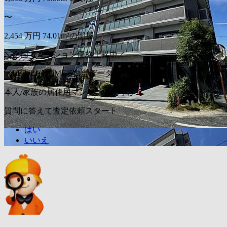
〜
2,454
万円
74.01m²の部屋
＼全国でマンション価格上昇中／
（LIFULL HOME'S独自データより）
本人/家族の居住用マンションですか？
質問に答えて査定依頼スタート
はい
いいえ