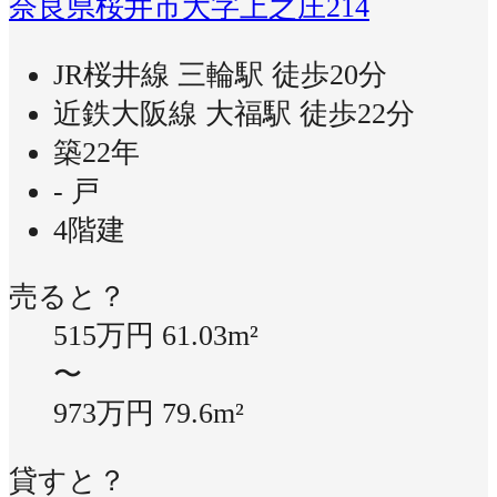
奈良県桜井市大字上之庄214
JR桜井線 三輪駅 徒歩20分
近鉄大阪線 大福駅 徒歩22分
築22年
- 戸
4階建
売ると？
515万円
61.03m²
〜
973万円
79.6m²
貸すと？