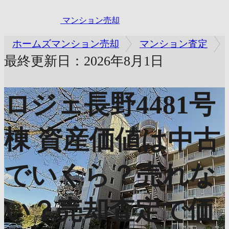
マンション売却
ホームズマンション売却
マンション査定
最終更新日：2026年8月1日
ロジェ長野4481号
棟
資産価値は中古
でいくら？売れな
い？売却査定で価