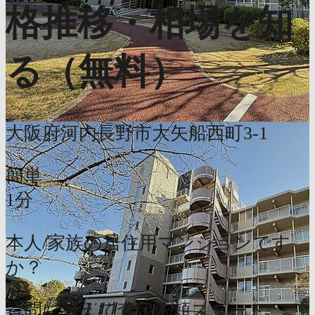
格推移・相場を知
る（無料）
大阪府河内長野市大矢船西町3-1
簡単
1分
本人/家族の居住用マンションです
か？
質問に答えて査定依頼スタート