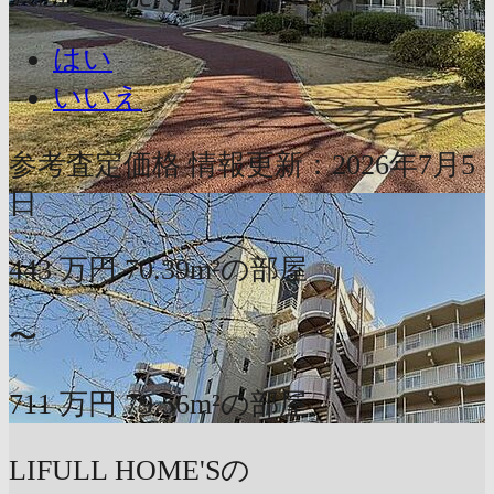
はい
いいえ
参考査定価格
情報更新：2026年7月5
日
443
万円
70.39m²の部屋
〜
711
万円
79.56m²の部屋
LIFULL HOME'Sの