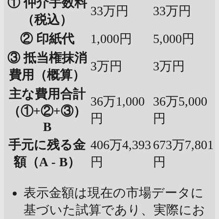
① 仲介手数料
33万円
33万円
（税込）
② 印紙代
1,000円
5,000円
③ 抵当権抹消
3万円
3万円
費用（概算）
主な費用合計
36万1,000
36万5,000
（①+②+③）
円
円
B
手元に残る金
406万4,393
673万7,801
額（A - B）
円
円
表示金額は現在の市場データに
基づいた試算であり、実際にお