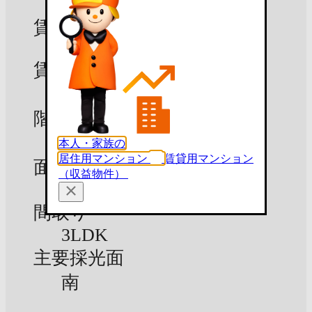
賃貸募集中
賃料
5.9万円
階数
4階
本人・家族の
居住用マンション
賃貸用マンション
面積
（収益物件）
79.56m²
間取り
3LDK
主要採光面
南