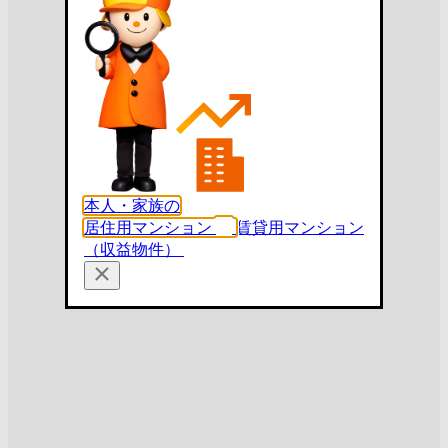
本人・家族の
居住用マンション
賃貸用マンション
（収益物件）