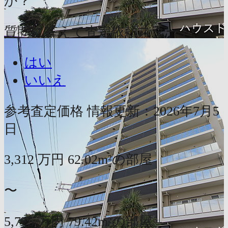
か？
質問に答えて査定依頼スタート
はい
いいえ
参考査定価格
情報更新：2026年7月5
日
3,312
万円
62.02m²の部屋
〜
5,775
万円
79.42m²の部屋