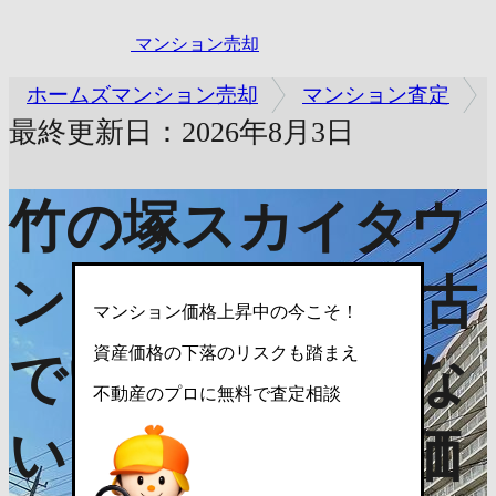
マンション売却
ホームズマンション売却
マンション査定
最終更新日：2026年8月3日
竹の塚スカイタウ
ン
資産価値は中古
マンション価格上昇中の今こそ！
資産価格の下落のリスクも踏まえ
でいくら？売れな
不動産のプロに無料で査定相談
い？売却査定で価