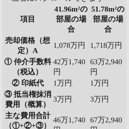
41.96m²の
51.78m²の
項目
部屋の場
部屋の場
合
合
売却価格（想
1,078万円
1,718万円
定）A
① 仲介手数料
42万1,740
63万2,940
（税込）
円
円
② 印紙代
1万円
1万円
③ 抵当権抹消
3万円
3万円
費用（概算）
主な費用合計
46万1,740
67万2,940
（①+②+③）