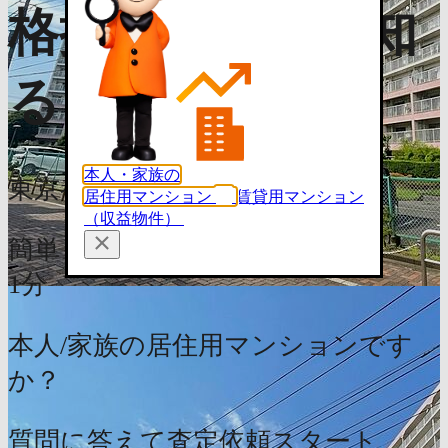
格推移・相場を知
る（無料）
本人・家族の
東京都足立区西保木間4丁目12-1
居住用マンション
賃貸用マンション
（収益物件）
簡単
1分
本人/家族の居住用マンションです
か？
質問に答えて査定依頼スタート