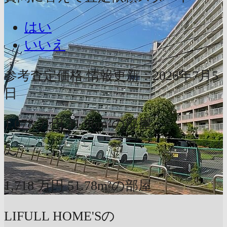
はい
いいえ
参考査定価格
情報更新：2026年7月5
日
1,078
万円
41.96m²の部屋
〜
1,718
万円
51.78m²の部屋
LIFULL HOME'Sの