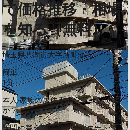
で価格推移・相場
を知る（無料）
埼玉県八潮市大字新町56-1
簡単
1分
本人/家族の居住用マンションです
か？
質問に答えて査定依頼スタート