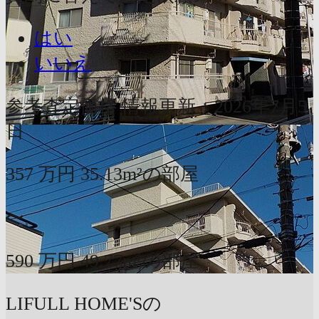
はい
いいえ
参考査定価格
情報更新：2026年7月5
日
357
万円
35.13m²の部屋
〜
590
万円
49.77m²の部屋
LIFULL HOME'Sの