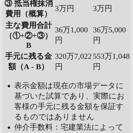
③ 抵当権抹消
3万円
3万円
費用（概算）
主な費用合計
36万1,000
36万5,000
（①+②+③）
円
円
B
手元に残る金
320万7,022
553万1,048
額（A - B）
円
円
表示金額は現在の市場データに
基づいた試算であり、実際にお
客様の手元に残る金額を保証す
るものではありません
仲介手数料：宅建業法によって